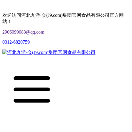
欢迎访问河北九游·会(J9.com)集团官网食品有限公司官方网
站！
2906099083@qq.com
0312-6820759