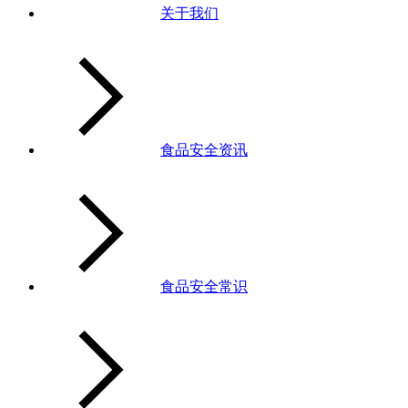
关于我们
食品安全资讯
食品安全常识