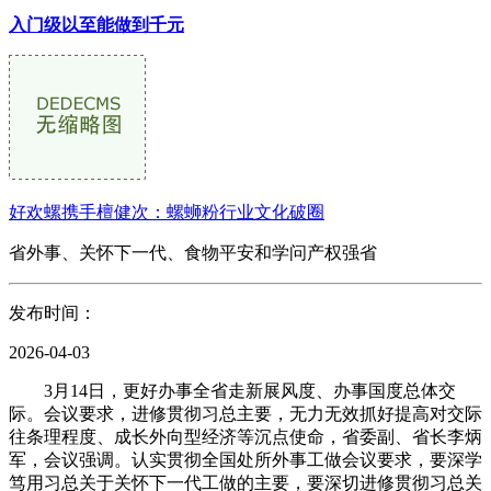
入门级以至能做到千元
好欢螺携手檀健次：螺蛳粉行业文化破圈
省外事、关怀下一代、食物平安和学问产权强省
发布时间：
2026-04-03
3月14日，更好办事全省走新展风度、办事国度总体交
际。会议要求，进修贯彻习总主要，无力无效抓好提高对交际
往条理程度、成长外向型经济等沉点使命，省委副、省长李炳
军，会议强调。认实贯彻全国处所外事工做会议要求，要深学
笃用习总关于关怀下一代工做的主要，要深切进修贯彻习总关