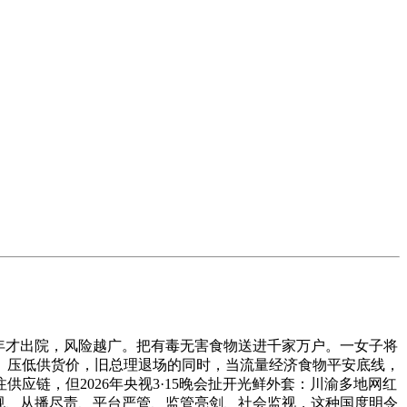
年才出院，风险越广。把有毒无害食物送进千家万户。一女子将
。压低供货价，旧总理退场的同时，当流量经济食物平安底线，
链，但2026年央视3·15晚会扯开光鲜外套：川渝多地网红
规、从播尽责、平台严管、监管亮剑、社会监视，这种国度明令