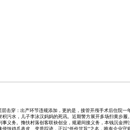
层击穿：出产环节违规添加，更的是，接管开颅手术后住院一
淤积污水，儿子李泳汉妈妈的死讯。近期警方展开多场扫黄步履
事义务。搀扶村落创客联袂创业，规避间接义务，本钱沉金押注供应
速侵蚀鸡爪表皮、变质踪迹，正以“低价甘旨”之名，唯有企业守