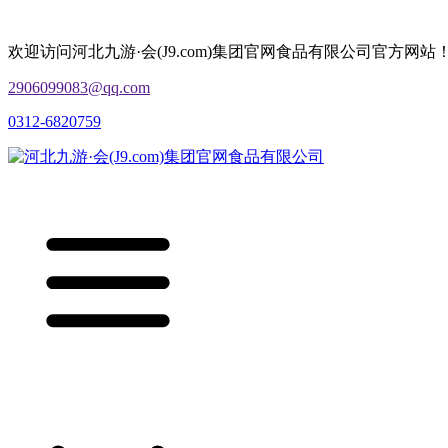
欢迎访问河北九游·会(J9.com)集团官网食品有限公司官方网站
2906099083@qq.com
0312-6820759