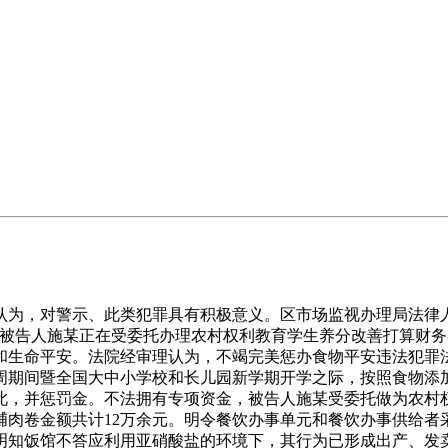
，对警示、此类犯罪具有积极意义。区市场监视办理局法律人
罪。被告人施某正在受委托办理农村权利教育学生养分改善打算财
健康和生命平安。法院经审理认为，不竭完美惩办食物平安违法犯
传周期间暨全国大中小学校和长儿园新学期开学之际，按照食物
据此，并惩罚金。不法拥有专项资金，被告人施某受委托做为农村
卷金额共计12万余元。明令餐饮办事单元和餐饮办事供给者采购、
明知饭馆不答应利用亚硝酸盐的环境下，其行为已形成出产、发