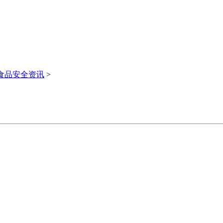
食品安全资讯
>