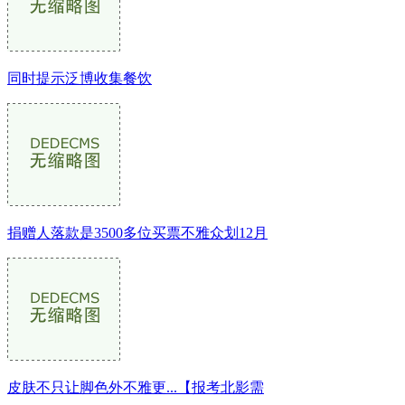
同时提示泛博收集餐饮
捐赠人落款是3500多位买票不雅众划12月
皮肤不只让脚色外不雅更...【报考北影需