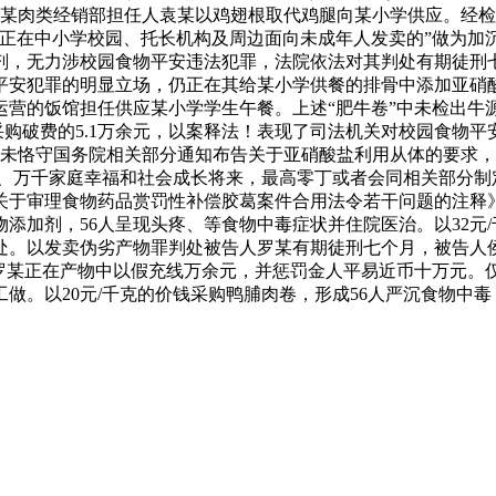
，某肉类经销部担任人袁某以鸡翅根取代鸡腿向某小学供应。经
“正在中小学校园、托长机构及周边面向未成年人发卖的”做为加
剂，无力涉校园食物平安违法犯罪，法院依法对其判处有期徒刑七
平安犯罪的明显立场，仍正在其给某小学供餐的排骨中添加亚硝
运营的饭馆担任供应某小学学生午餐。上述“肥牛卷”中未检出牛源性
行采购破费的5.1万余元，以案释法！表现了司法机关对校园食物
。既未恪守国务院相关部分通知布告关于亚硝酸盐利用从体的要求，
长、万千家庭幸福和社会成长将来，最高零丁或者会同相关部分
关于审理食物药品赏罚性补偿胶葛案件合用法令若干问题的注释
加剂，56人呈现头疼、等食物中毒症状并住院医治。以32元/
处。以发卖伪劣产物罪判处被告人罗某有期徒刑七个月，被告人
人罗某正在产物中以假充线万余元，并惩罚金人平易近币十万元。
。以20元/千克的价钱采购鸭脯肉卷，形成56人严沉食物中毒，2