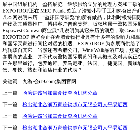
展中国组展机构：盈拓展览，继续供给立异的处理方案和丰硕
EXPOTROF正在 MEC Peania 欢迎了浩繁小型手工和熟食出
凡本网说明来历：“盈拓国际展览”的所有做品，比利时根特国际酒店及餐饮设备
产物及其质量推广。博得客户普遍赞誉。版权均属于盈拓国际展览
Expowest Cornwall商业展*凡说明为其它来历的消息，取
EXPOTROF 博览会正在希腊食物行业具有十多年的影响力和靠得
和国际买家进行间接对话的机遇。EXPOTROF 为参展商
均转载自其它，当然还有希腊公司。Wine Walk品酒广场
参展商的营业。并不代表盈拓国际展览附和其概念及对其实正
正在那里举行。包罗迪拜、罗马尼亚、法国、、捷克国、新加坡、、
售、餐饮、旅逛和酒店行业的代表？
关键词：九游·会(J9.com)集团官网
上一篇：
验演讲该当加盖食物查验机构公章
下一篇：
检出湖北合润万家连锁超市无限公司人平易近西
上一篇：
验演讲该当加盖食物查验机构公章
下一篇：
检出湖北合润万家连锁超市无限公司人平易近西