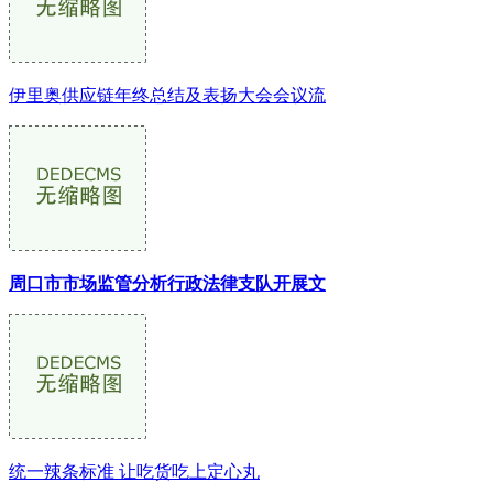
伊里奥供应链年终总结及表扬大会会议流
周口市市场监管分析行政法律支队开展文
统一辣条标准 让吃货吃上定心丸