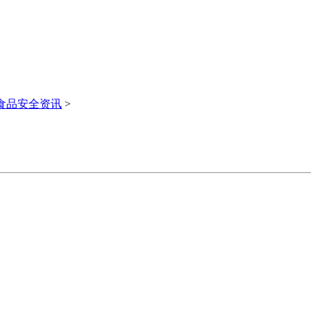
食品安全资讯
>