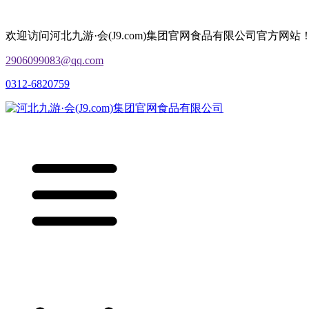
欢迎访问河北九游·会(J9.com)集团官网食品有限公司官方网站
2906099083@qq.com
0312-6820759