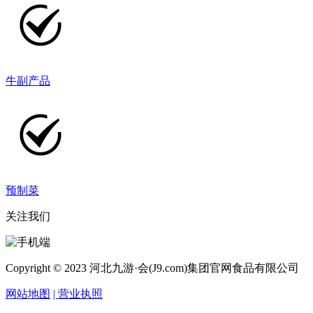
牛副产品
预制菜
关注我们
Copyright © 2023 河北九游·会(J9.com)集团官网食品有限公司
网站地图
| 营业执照