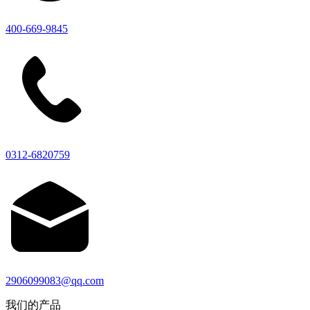
400-669-9845
0312-6820759
2906099083@qq.com
我们的产品