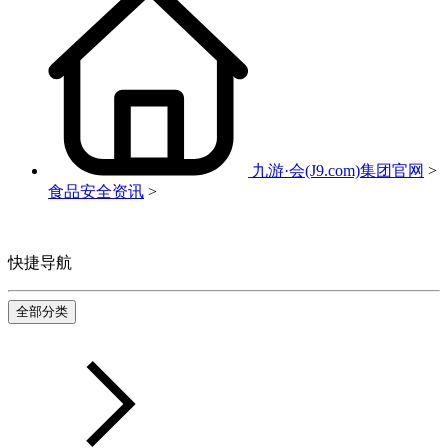
九游·会(J9.com)集团官网
>
食品安全资讯
>
快捷导航
全部分类