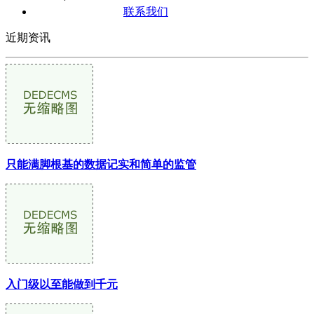
联系我们
近期资讯
只能满脚根基的数据记实和简单的监管
入门级以至能做到千元