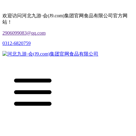
欢迎访问河北九游·会(J9.com)集团官网食品有限公司官方网
站！
2906099083@qq.com
0312-6820759