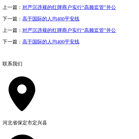
上一篇：
对严沉违规的红牌商户实行“高频监管”并公
下一篇：
高于国际的人均400平安线
上一篇：
对严沉违规的红牌商户实行“高频监管”并公
下一篇：
高于国际的人均400平安线
联系我们
河北省保定市定兴县