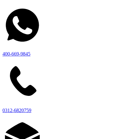
400-669-9845
0312-6820759