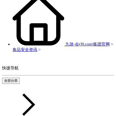
九游·会(J9.com)集团官网
>
食品安全资讯
>
快捷导航
全部分类