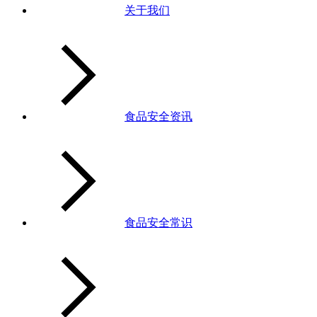
关于我们
食品安全资讯
食品安全常识