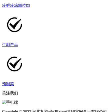
冷鲜冷冻部位肉
牛副产品
预制菜
关注我们
Copyright © 2023 河北九游·会(J9.com)集团官网食品有限公司