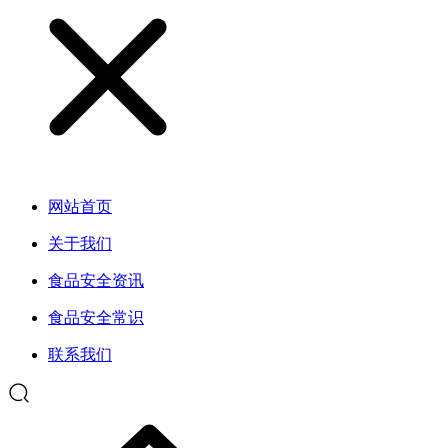
网站首页
关于我们
食品安全资讯
食品安全常识
联系我们