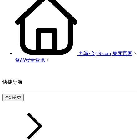
九游·会(J9.com)集团官网
>
食品安全资讯
>
快捷导航
全部分类