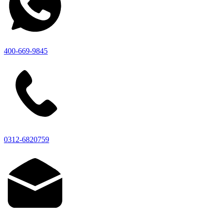
400-669-9845
0312-6820759