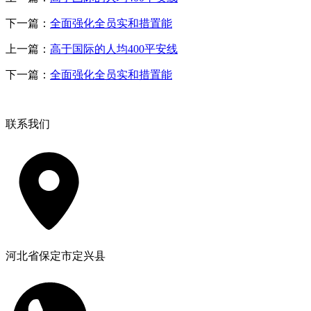
下一篇：
全面强化全员实和措置能
上一篇：
高于国际的人均400平安线
下一篇：
全面强化全员实和措置能
联系我们
河北省保定市定兴县