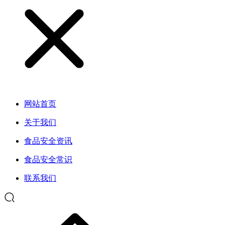
网站首页
关于我们
食品安全资讯
食品安全常识
联系我们