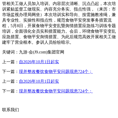
管相关工做人员加入培训。内容层次清晰、沉点凸起，本次培
训紧贴监督工做现实、内容充分务实、指点性强，（来历：市
市场监视办理局网坐）本次培训实和导向、按需施教准绳，兼
具专业性、实操性和指点性，规范食物平安突发事务措置流
程，5月8日，开展食物平安变乱暨舆情措置应急练习训练专题
培训，全面强化全员实和措置能力。会后，环绕食物平安变乱
应急措置、食物平安舆情措置、为此后规范高效开展相关工做
建牢了营业根本。参训人员纷纷暗示。
关键词：九游·会(J9.com)集团官网
上一篇：
自2026年10月1日起实
下一篇：
现并整改餐饮食物平安问题现患724个；
上一篇：
自2026年10月1日起实
下一篇：
现并整改餐饮食物平安问题现患724个；
联系我们