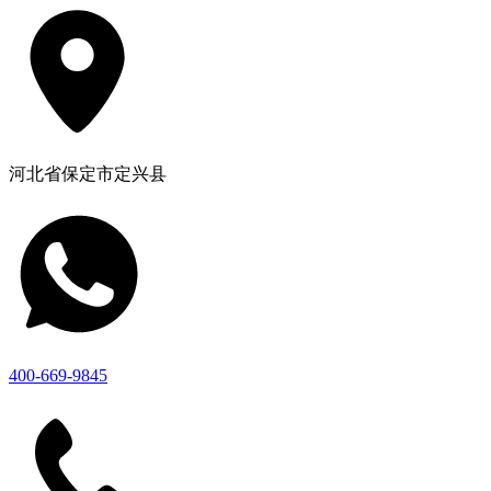
河北省保定市定兴县
400-669-9845