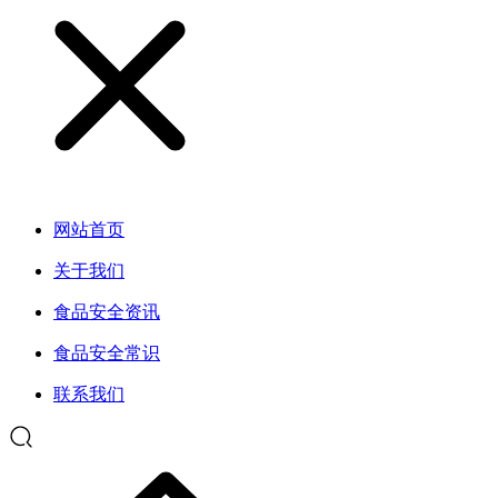
网站首页
关于我们
食品安全资讯
食品安全常识
联系我们