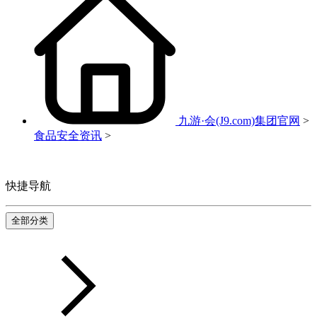
九游·会(J9.com)集团官网
>
食品安全资讯
>
快捷导航
全部分类