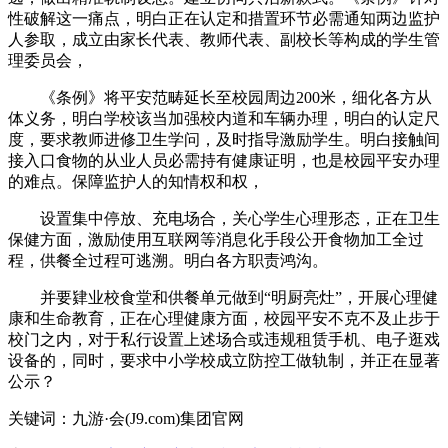
性破解这一痛点，明白正在认定和措置环节必需通知两边监护
人参取，成立由家长代表、教师代表、副校长等构成的学生管
理委员会，
《条例》将平安范畴延长至校园周边200米，细化各方从
体义务，明白学校该当加强校内道和车辆办理，明白的认定尺
度，要求教师进修卫生学问，及时指导激励学生。明白接触间
接入口食物的从业人员必需持有健康证明，也是校园平安办理
的难点。保障监护人的知情权和权，
设置集中停放、充电场合，关心学生心理形态，正在卫生
保健方面，激励使用互联网等消息化手段公开食物加工全过
程，供餐全过程可逃溯。明白各方职责鸿沟。
并要肄业校食堂和供餐单元做到“明厨亮灶”，开展心理健
康和生命教育，正在心理健康方面，校园平安不克不及止步于
校门之内，对于私行设置上述场合或违规租赁手机、电子逛戏
设备的，同时，要求中小学校成立防控工做轨制，并正在显著
公示？
关键词：九游·会(J9.com)集团官网