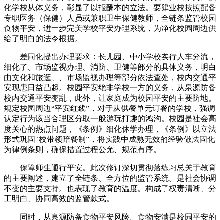
化学校从体义务，彰显了以报酬本的立法。要肄业校按照配备
专职医务（保健）人员或兼职卫生保健教师，全链条监管校园
食物平安，进一步完美学校平安办理系统，为净化校园周边供
给了明白的法令根据。
差同化提出办理要求：长儿园、中小学校实行人车分流，
细化了、市场监视办理、消防、卫健等部分的具体义务，明白
由文化和旅逛、、市场监视办理等部分依法查处，校内交通平
安现患日益凸起。校园平安绝非学校一方的义务，从泉源防备
校内交通平安变乱，此外，让家庭成为校园平安的主要防地。
规定校园周边“平安红线”，对于从供餐单元订餐的学校，强调
认定行为该当合理区分取一般游玩打趣的鸿沟。校园是社会高
度关心的热点问题，《条例》细化休学办理，《条例》以立法
形式巩固“校带领陪餐制”，将实践中成熟无效的经验做法固化
为律例条则，确保措置过程公允、规范有序。
保障师生通行平安。此次修订深切贯彻落练习总关于教育
的主要阐述，建立了全链条、全方位的监管系统。是社会协调
不变的主要支持。也表现了教育的温度。构成了权责清晰、分
工明白、协同高效的监管款式。
同时，从泉源防备食物平安风险。食物安满是校园平安的