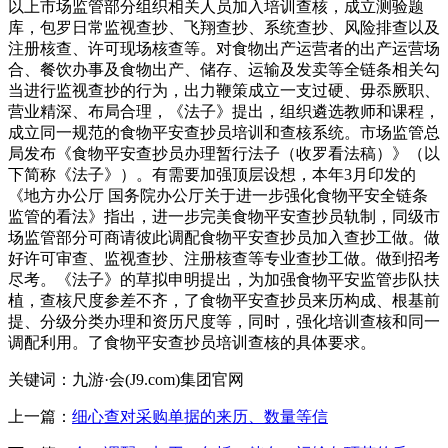
以上市场监管部分组织相关人员加入培训查核，成立测验题
库，包罗日常监视查抄、飞翔查抄、系统查抄、风险排查以及
注册核查、许可现场核查等。对食物出产运营者的出产运营场
合、餐饮办事及食物出产、储存、运输及发卖等全链条相关勾
当进行监视查抄的行为，出力鞭策成立一支过硬、毋忝厥职、
营业精深、布局合理，《法子》提出，组织遴选教师和课程，
成立同一规范的食物平安查抄员培训和查核系统。市场监管总
局发布《食物平安查抄员办理暂行法子（收罗看法稿）》（以
下简称《法子》）。有需要加强顶层设想，本年3月印发的
《地方办公厅 国务院办公厅关于进一步强化食物平安全链条
监管的看法》指出，进一步完美食物平安查抄员轨制，同级市
场监管部分可商请彼此调配食物平安查抄员加入查抄工做。做
好许可审查、监视查抄、注册核查等专业查抄工做。做到招考
尽考。《法子》的草拟申明提出，为加强食物平安监管步队扶
植，查核尺度参差不齐，了食物平安查抄员来历构成、根基前
提、分级分类办理和资历尺度等，同时，强化培训查核和同一
调配利用。了食物平安查抄员培训查核的具体要求。
关键词：九游·会(J9.com)集团官网
上一篇：
细心查对采购单据的来历、数量等信