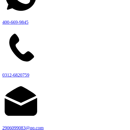
400-669-9845
0312-6820759
2906099083@qq.com