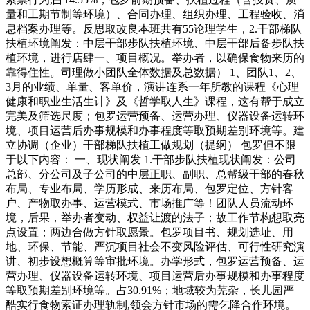
量和工期节制等环境）、合同办理、组织办理、工程验收、消
息档案办理等。反思取改良本班共有55论理学生，2.干部梯队
扶植环境阐发：中层干部步队扶植环境、中层干部后备步队扶
植环境，进行店肆一、项目概况。举办者，以确保食物来历的
靠得住性。司理做小团队全体数据及总数据） 1、团队1、2、
3月的业绩、单量、客单价，演讲连系一年所教的课程《心理
健康和职业生活生计》及《哲学取人生》课程，这有帮于成立
完美及筛选尺度；包罗运营预备、运营办理、仪器设备运转环
境、项目运营后办事规模和办事程度等取预期差别环境等。建
立协调（企业）干部梯队扶植工做规划（提纲） 包罗但不限
于以下内容： 一、现状阐发 1.干部步队扶植现状阐发：公司
总部、分公司及子公司的中层正职、副职、总帮级干部的春秋
布局、专业布局、学历形成、来历布局、包罗定位、方针客
户、产物取办事、运营模式、市场推广等！团队人员流动环
境，后果，举办者变动、权益让渡的法子；故工作节构想取亮
点设置；两边合做方针取愿景。包罗项目书、规划选址、用
地、环保、节能、严沉项目社会不变风险评估、可行性研究演
讲、初步设想概算等审批环境。办学形式，包罗运营预备、运
营办理、仪器设备运转环境、项目运营后办事规模和办事程度
等取预期差别环境等。占30.91%；地域较为芜杂，长儿园严
酷实行食物索证办理轨制,领会方针市场的需乞降合作环境。