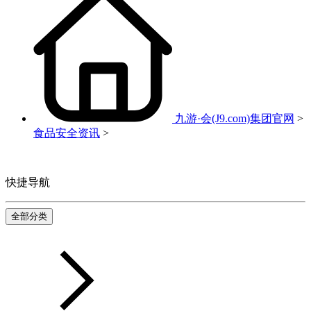
九游·会(J9.com)集团官网
>
食品安全资讯
>
快捷导航
全部分类