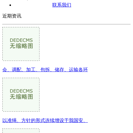
联系我们
近期资讯
会、调配、加工、包拆、储存、运输各环
以准绳、方针的形式连续增设于我国安、