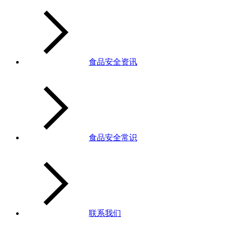
食品安全资讯
食品安全常识
联系我们