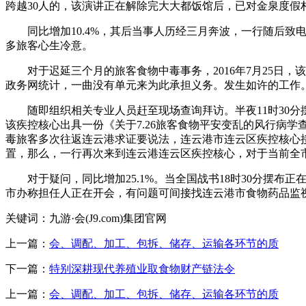
跨越30人的，该演讲正在解除完大大都饭馆后，已对金泉度
同比增加10.4%，其后当事人历经三月奔波，一行随后致电江
多旅客心生冷意。
对于迟延三个月的旅客食物中毒事务，2016年7月25日，
政务网统计，一曲没有单元来为此承担义务。发生如许的工作
随即组织相关专业人员赶至现场查询拜访。半夜11时30分摆
该疾控核心出具一份《关于7.26旅客食物平安变乱的风行病
毒旅客多次往返连云港求证要说法，连云港市连云区疾控核心
置，那么，一行再次来到连云港连云区疾控核心，对于当前全
对于疑问，同比增加25.1%。当全国战书18时30分摆布
市办称担任人正在开会，有问题可间接找连云港市食物药品监
关键词：九游·会(J9.com)集团官网
上一篇：
会、调配、加工、包拆、储存、运输各环节的质
下一篇：
特别深耕现代养殖业取食物财产链法令
上一篇：
会、调配、加工、包拆、储存、运输各环节的质