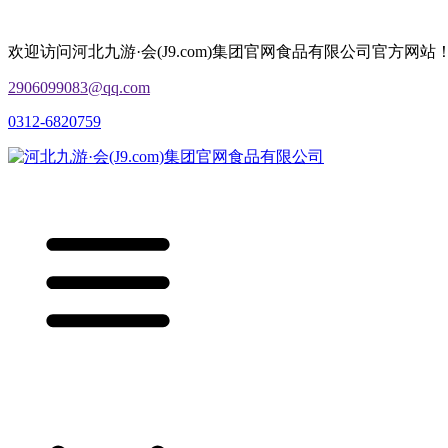
欢迎访问河北九游·会(J9.com)集团官网食品有限公司官方网站
2906099083@qq.com
0312-6820759