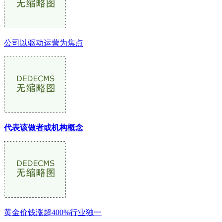
公司以驱动运营为焦点
代表该做者或机构概念
黄金价钱涨超400%行业独一