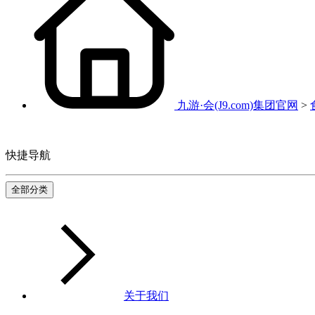
九游·会(J9.com)集团官网
>
快捷导航
全部分类
关于我们