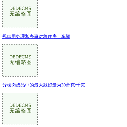
规借用办理和办事对象住房、车辆
分歧肉成品中的最大残留量为30毫克/千克