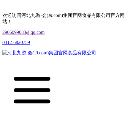
欢迎访问河北九游·会(J9.com)集团官网食品有限公司官方网
站！
2906099083@qq.com
0312-6820759