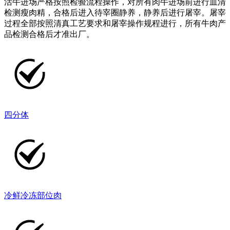
活牛进场严格按照检验流程操作，对所有肉牛进场前进行血清
检测瘦肉精，合格后进入待宰圈静养，静养后进行屠宰。屠宰
过程全部按照清真工艺要求和屠宰操作规程进行，所有牛肉产
品检测合格后才准出厂。
四分体
冷鲜冷冻部位肉