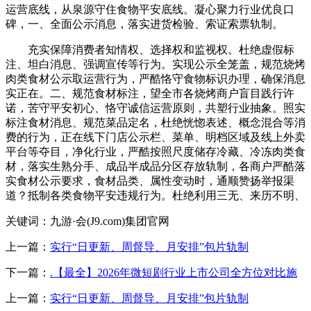
运营底线，从泉源守住食物平安底线。凝心聚力行业优良口
碑，一、全面公示消息，落实进货检验、索证索票轨制。
充实保障消费者知情权、选择权和监视权。杜绝虚假标
注、坦白消息、强调宣传等行为。实现公示全笼盖，规范烧烤
肉类食材公示取运营行为，严酷恪守食物标识办理，确保消息
实正在。二、规范食材标注，望全市各烧烤商户盲目践行许
诺，苦守平安初心、恪守诚信运营原则，共塑行业抽象。照实
标注食材消息、规范菜品定名，杜绝恍惚表述、概念混合等消
费的行为，正在线下门店公示栏、菜单、明档区域及线上外卖
平台等夺目，净化行业，严酷按照尺度储存冷藏、冷冻肉类食
材，落实生熟分手、成品半成品分区存放轨制，各商户严酷落
实食材公示要求，食材品类、属性变动时，通顺赞扬举报渠
道？抵制各类食物平安违规行为。杜绝利用三无、来历不明、
关键词：九游·会(J9.com)集团官网
上一篇：
实行“日更新、周督导、月安排”包片轨制
下一篇：
.【最全】2026年微短剧行业上市公司全方位对比施
上一篇：
实行“日更新、周督导、月安排”包片轨制