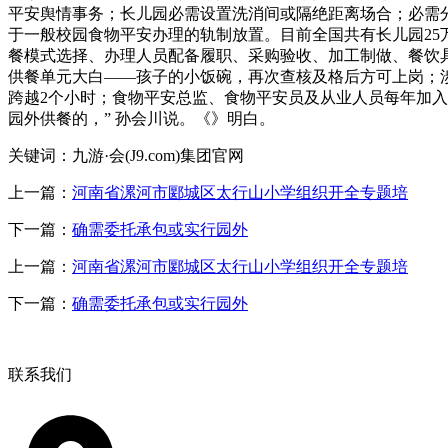
平安舆情事务；长儿园必需设置洗消间或隔绝距离场合；必需
于一般校园食物平安办理的轨制放置。目前全国共有长儿园25
餐模式选择、办理人员配备履职、采购验收、加工制做、餐饮
供餐单元大白——孩子的小饭碗，再次查核及格后方可上岗；涉
跨越2个小时；食物平安总监、食物平安员及从业人员每年加入
园外供餐的，” 孙会川说。《》明白。
关键词：九游·会(J9.com)集团官网
上一篇：
河南省漯河市郾城区太行山小学组织开全专题培
下一篇：
确需委托承包或实行园外
上一篇：
河南省漯河市郾城区太行山小学组织开全专题培
下一篇：
确需委托承包或实行园外
联系我们