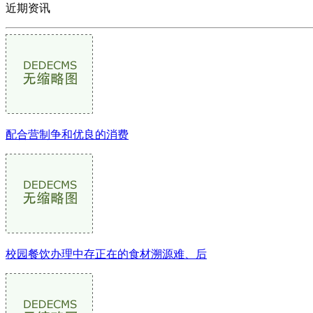
近期资讯
配合营制争和优良的消费
校园餐饮办理中存正在的食材溯源难、后