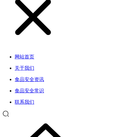
网站首页
关于我们
食品安全资讯
食品安全常识
联系我们