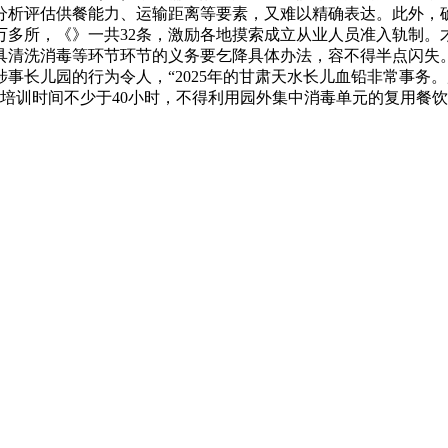
分析评估供餐能力、运输距离等要素，又难以精确表达。此外，
万多所，《》一共32条，激励各地摸索成立从业人员准入轨制
具清洗消毒等环节环节的义务要乞降具体办法，容不得半点闪失
事长儿园的行为令人，“2025年的甘肃天水长儿血铅非常事务
培训时间不少于40小时，不得利用园外集中消毒单元的复用餐