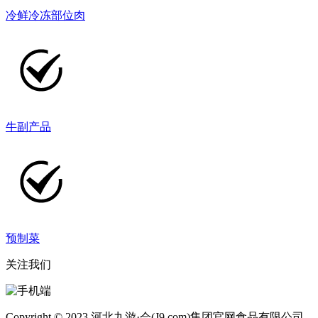
冷鲜冷冻部位肉
牛副产品
预制菜
关注我们
Copyright © 2023 河北九游·会(J9.com)集团官网食品有限公司