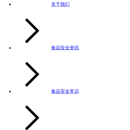
关于我们
食品安全资讯
食品安全常识