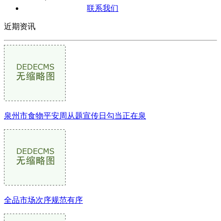
联系我们
近期资讯
泉州市食物平安周从题宣传日勾当正在泉
全品市场次序规范有序