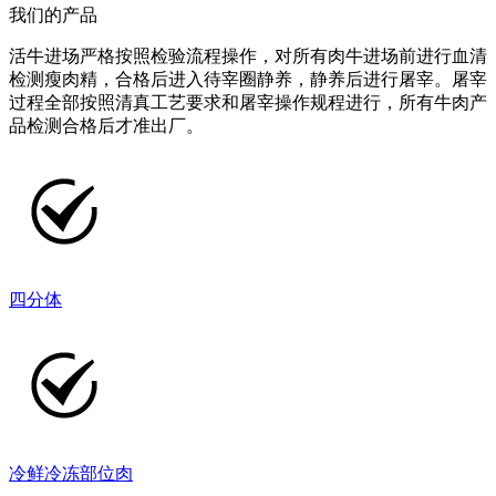
我们的产品
活牛进场严格按照检验流程操作，对所有肉牛进场前进行血清
检测瘦肉精，合格后进入待宰圈静养，静养后进行屠宰。屠宰
过程全部按照清真工艺要求和屠宰操作规程进行，所有牛肉产
品检测合格后才准出厂。
四分体
冷鲜冷冻部位肉