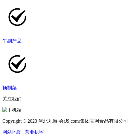
牛副产品
预制菜
关注我们
Copyright © 2023 河北九游·会(J9.com)集团官网食品有限公司
网站地图
| 营业执照