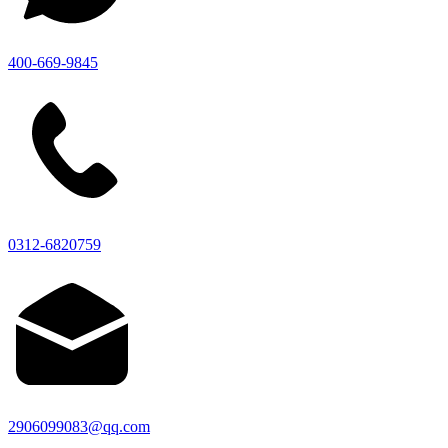
400-669-9845
0312-6820759
2906099083@qq.com