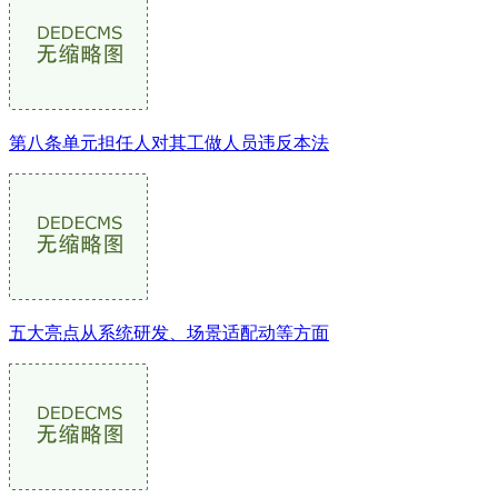
第八条单元担任人对其工做人员违反本法
五大亮点从系统研发、场景适配动等方面