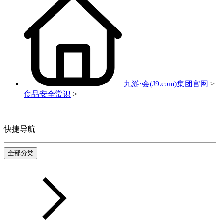
九游·会(J9.com)集团官网
>
食品安全常识
>
快捷导航
全部分类