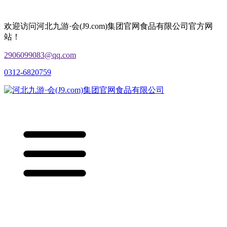
欢迎访问河北九游·会(J9.com)集团官网食品有限公司官方网
站！
2906099083@qq.com
0312-6820759