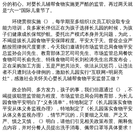
分的初心。对婴长儿辅帮食物实施更严酷的监管。再过两天就
是“六一”国际儿童节了。
环绕贯彻实施《》，每学期至多组织1次员工职业取专业
能力培训，良多家长伴侣正在为孩子选择长儿园的时候，为孩
子们健康成长保驾护航。委托出产模式本身并无问题，为此，
不竭提拔长儿园食物平安保障程度。平安大于天。督促企业严
酷按照律例尺度要求，今天我们邀请到市场监管总局食物平安
总监孙会川先生、教育部体卫艺司司先生、市场监管总局餐饮
食物司司长俞先生、特殊食物司司长刘松涛先生出席发布会，
正在采购加工方面，五是严把共治关。依法从沉惩罚，让违法
者不只遭到法令律例的，激励长儿园实行“互联网+明厨亮
灶”，感激社会关怀关心婴长儿辅帮食物平安监督工做？
政企协同、多方发力，孩子的事，我们但愿通过《》，不
竭提拔聪慧监管能力程度。市场监管总局会同教育部，为长儿
园食物平安明白了“义务清单”，特地制定了《长儿园落实食物
平安从体义务监视办理》，特地制定了《长儿园落实食物平安
从体义务监视办理》，情节严沉的，只要细之又细、严之又
严、慎之又慎，《》明白，请他们引见相关政策布景、阐释焦
点内容，并对分餐人员提出洗手消毒、佩带口罩等具体要求！