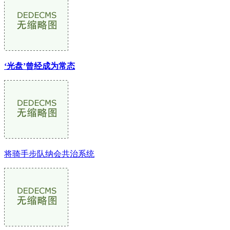
‘光盘’曾经成为常态
将骑手步队纳会共治系统