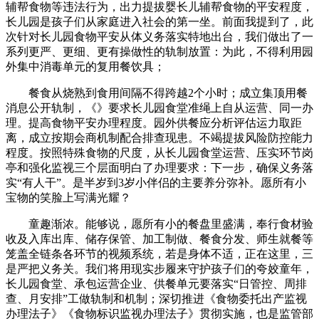
辅帮食物等违法行为，出力提拔婴长儿辅帮食物的平安程度，
长儿园是孩子们从家庭进入社会的第一坐。前面我提到了，此
次针对长儿园食物平安从体义务落实特地出台，我们做出了一
系列更严、更细、更有操做性的轨制放置：为此，不得利用园
外集中消毒单元的复用餐饮具；
餐食从烧熟到食用间隔不得跨越2个小时；成立集顶用餐
消息公开轨制，《》要求长儿园食堂准绳上自从运营、同一办
理。提高食物平安办理程度。园外供餐应分析评估运力取距
离，成立按期会商机制配合排查现患。不竭提拔风险防控能力
程度。按照特殊食物的尺度，从长儿园食堂运营、压实环节岗
亭和强化监视三个层面明白了办理要求：下一步，确保义务落
实“有人干”。是半岁到3岁小伴侣的主要养分弥补。愿所有小
宝物的笑脸上写满光耀？
童趣渐浓。能够说，愿所有小的餐盘里盛满，奉行食材验
收及入库出库、储存保管、加工制做、餐食分发、师生就餐等
笼盖全链条各环节的视频系统，若是身体不适，正在这里，三
是严把义务关。我们将用现实步履来守护孩子们的夸姣童年，
长儿园食堂、承包运营企业、供餐单元要落实“日管控、周排
查、月安排”工做轨制和机制；深切推进《食物委托出产监视
办理法子》《食物标识监视办理法子》贯彻实施，也是监管部