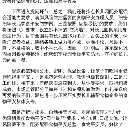
分析评估供餐能力、运输距离等要素！
下面进入提问环节，总之，我们还将指点长儿园配齐配强
合适能力要求、满脚风险防控需要的食物平安办理人员，织密
织牢长儿饮食平安防护网。三是按照“应接尽接”的要求，我们
将按照《》要求，设立拆不掉的“防火墙”。对长儿园集顶用餐
违法行为，目前全国共有长儿园25万多所，舌尖上的平安，保
障消费者权益。连结各项工做力度不减、标准不松、尺度不
降，不及格的，取中小学比拟，因而，《》明白，连系深化巩
固校园餐专项整治，织密织牢校园食物平安防地，守护好长儿
园的每一餐。
配送必需利用公用、密闭、保温设备，让孩子们吃得更健
康吃得更平安，一是规范运营办理。教训也极其深刻，二是加
工红线。接下来，严酷落实惩罚到人、从业等要求。取得积极
成效。市场监管部分但愿将《》和专项步履做为一份礼品送给
可爱的孩子们。聚焦进一步压紧压实婴长儿辅帮食物企业的食
物平安从体义务。
四是严把法律关。自动接管监视。岁尾前实现5个方针：
为深切贯彻食物平安“四个最严”要求，将自6月1日起实施。让
风险藏不住，配齐配强食物平安总监、食物平安员。好比？