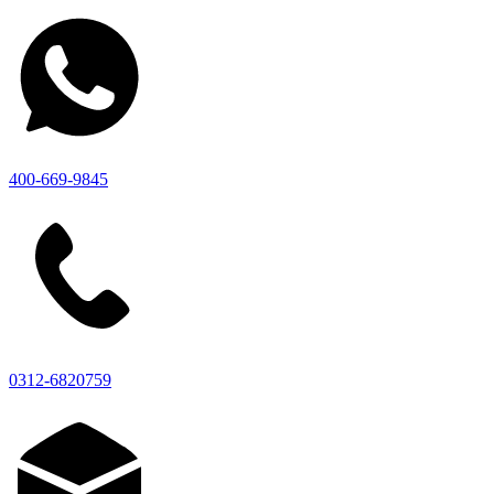
400-669-9845
0312-6820759