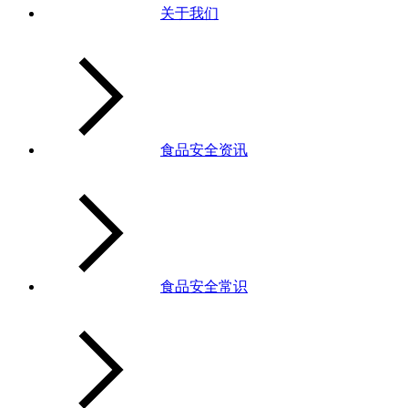
关于我们
食品安全资讯
食品安全常识