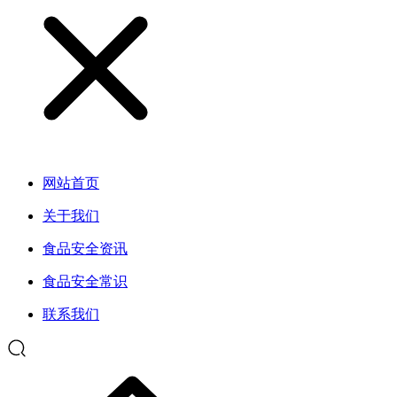
网站首页
关于我们
食品安全资讯
食品安全常识
联系我们