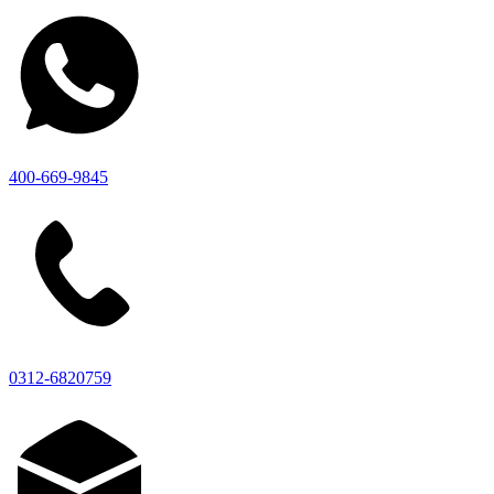
400-669-9845
0312-6820759