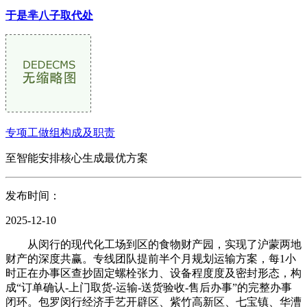
于是芈八子取代处
专项工做组构成及职责
至智能安排核心生成最优方案
发布时间：
2025-12-10
从闵行的现代化工场到区的食物财产园，实现了沪蒙两地
财产的深度共赢。专线团队提前半个月规划运输方案，每1小
时正在办事区查抄固定螺栓张力、设备程度度及密封形态，构
成“订单确认-上门取货-运输-送货验收-售后办事”的完整办事
闭环。包罗闵行经济手艺开辟区、紫竹高新区、七宝镇、华漕