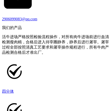
2906099083@qq.com
我们的产品
活牛进场严格按照检验流程操作，对所有肉牛进场前进行血清
检测瘦肉精，合格后进入待宰圈静养，静养后进行屠宰。屠宰
过程全部按照清真工艺要求和屠宰操作规程进行，所有牛肉产
品检测合格后才准出厂。
四分体