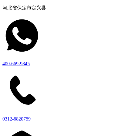
河北省保定市定兴县
400-669-9845
0312-6820759