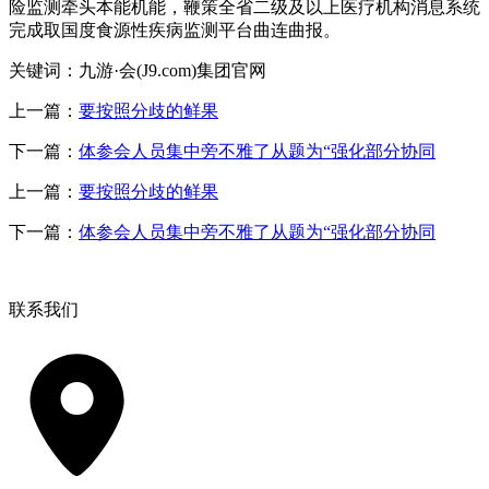
险监测牵头本能机能，鞭策全省二级及以上医疗机构消息系统
完成取国度食源性疾病监测平台曲连曲报。
关键词：九游·会(J9.com)集团官网
上一篇：
要按照分歧的鲜果
下一篇：
体参会人员集中旁不雅了从题为“强化部分协同
上一篇：
要按照分歧的鲜果
下一篇：
体参会人员集中旁不雅了从题为“强化部分协同
联系我们