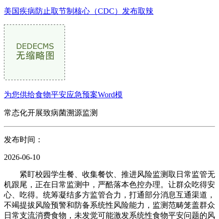
美国疾病防止取节制核心（CDC）发布取辣
为您供给食物平安应急预案Word模
常态化开展致病菌溯源监测
发布时间：
2026-06-10
紧盯校园学生餐、收集餐饮、推进风险监测取日常监管无
机跟尾，正在日常监测中，严酷落本色控办理。让群众吃得安
心、吃得。统筹凝结多方监管合力，打通部分消息互通渠道，
不竭提拔风险预警和防备系统性风险能力，监测范畴笼盖群众
日常支流消费食物，未发觉可能激发系统性食物平安问题的风