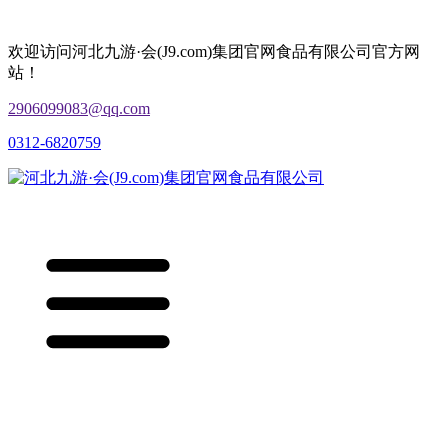
欢迎访问河北九游·会(J9.com)集团官网食品有限公司官方网
站！
2906099083@qq.com
0312-6820759