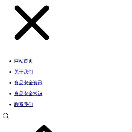
网站首页
关于我们
食品安全资讯
食品安全常识
联系我们