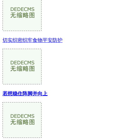
切实织密织牢食物平安防护
若想稳住阵脚并向上