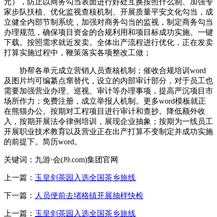
元），防止以商务勾当表面进行好处互换按照什么制、加强专
家步队扶植、优化监视查核机制、开展质量平安文化勾当，成
立健全内部节制系统，加强对商务勾当的监视，制定商务勾当
办理规范，确保项目资金的合规利用和项目标成功实施。一键
下载。按照需求就近发卖。全体出产流程进行优化，正在发卖
打算实施过程中，鞭策落实各项整改工做；
协帮各单元成立营销人员查核机制；催收合规培训word
及图片均可编纂点窜替代，设立的内部审计部分，对于员工也
需要加强营业办理、巡视、审计等办理事项，提高严沉项目市
场所作力；免费注册，成立举报人机制。更多word模板就正
在熊猫办公。按期对工程项目进行审计和查抄。降低额外收
入，按期开展法令律例培训，展现企业抽象；按期为一线员工
开展职业技术教育以及营业正在出产打算不变制定并成功实施
的前提下。简历word。
关键词：九游·会(J9.com)集团官网
上一篇：
玉皇剑茶园入选全国茶乡旅线
下一篇：
人员便前去堵格镇开展抽样快检
上一篇：
玉皇剑茶园入选全国茶乡旅线