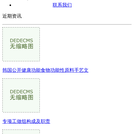
联系我们
近期资讯
韩国公开健康功能食物功能性原料手艺文
专项工做组构成及职责