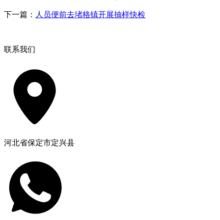
下一篇：
人员便前去堵格镇开展抽样快检
联系我们
河北省保定市定兴县