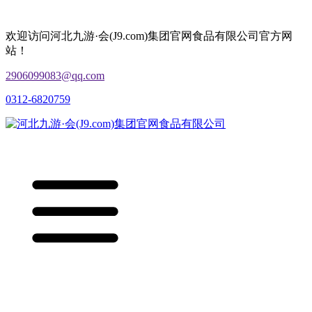
欢迎访问河北九游·会(J9.com)集团官网食品有限公司官方网
站！
2906099083@qq.com
0312-6820759