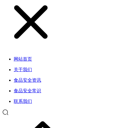
网站首页
关于我们
食品安全资讯
食品安全常识
联系我们