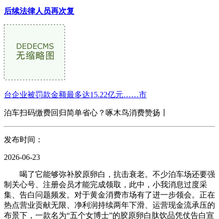
后续法律人员再次复
台企业被罚款金额最多达15.22亿元……市
泊车扫码缴费回归简单省心？啄木鸟消费赞扬丨
发布时间：
2026-06-23
喝了它能够弥补胶原卵白，抗击衰老。不少泊车场还要强
制关心号、注册会员才能完成领取，此中，小我消息过度采
集、告白问题频发。对于黄金消费市场有了进一步领会。正在
热点营业贡献无限、净利润持续两年下滑、运营现金流承压的
布景下，一款名为“五个女博士”的胶原卵白肽饮品凭仗告白宣