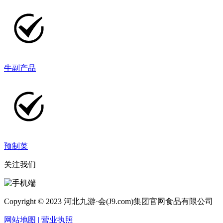
牛副产品
预制菜
关注我们
Copyright © 2023 河北九游·会(J9.com)集团官网食品有限公司
网站地图
| 营业执照