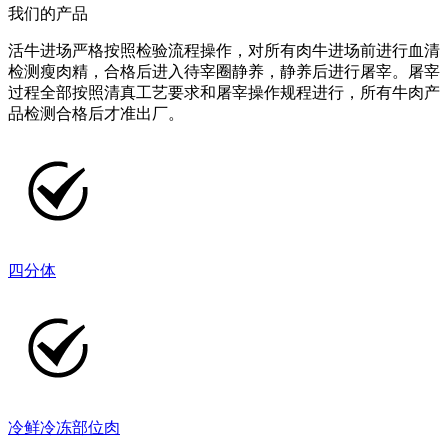
我们的产品
活牛进场严格按照检验流程操作，对所有肉牛进场前进行血清
检测瘦肉精，合格后进入待宰圈静养，静养后进行屠宰。屠宰
过程全部按照清真工艺要求和屠宰操作规程进行，所有牛肉产
品检测合格后才准出厂。
四分体
冷鲜冷冻部位肉