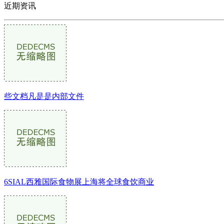
近期资讯
些文档凡是是内部文件
6SIAL西雅国际食物展上海将全球食饮商业