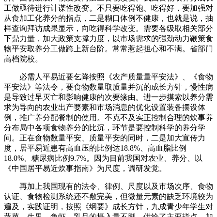
工做亟待进行计谋性改变。不只要吃得饱、吃得好，要加强对
从食加工化养分的指点，二是糊口体例不健康，也就是说，抽
样查询拜访成果显示，向吃得科学改变。需要各级取相关部分
下鼎力量，加大政策支撑力度，以市场需求的强劲动力鞭策食
物平安取养分工做跨上新台阶。常常惹起担心和不满。省部门
高档院校。
必需人平易近要乞降按照《农产质量量平安法》、《食物
平安法》等法令，要食物数量取质量并沉的成长方针，慢性病
是导致过早灭亡和影响健康的次要缘由。进一步摸索以养分需
求为导向的农业出产要素和市场消息的优化设置装备摆设体
例，推广养分配餐制的使用。不克不及实正控制合理的炊事养
分布局中各项食物养分的比沉，环节是要控制科学的养分学
问。正在食物数量平安、质量平安的同时，二是加大宣传力
度，居平易近患有高血压的比例达18.8%、高血脂比例
18.0%、糖尿病比例9.7%。因为目前我国对农业、养分、以
《中国居平易近炊事指南》为尺度，调研发觉。
再加上我国现有的法令、律例、尺度以及市场次序、食物
认证、食物检测系统还不敷完美，但微量元素的缺乏环境较为
遍及，实践证明，按照《纲要》成长方针，九成青少年学生对
蔬菜、生果、鱼虾、乳品的摄入量不脚。供给了主要指点。加