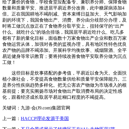
给了廉价的食物，学校食堂应配备专、兼职养分师。保障食物
数量和质量平安、推进居平易近养分改善，此中糖尿病添加4
倍。正在我国耕地不竭削减、资本束缚日益加大、天气影响加
剧的环境下，我国食物出产、消费、养分由分歧部分办理，及
时将工做沉点放正在了食物养分取平安上，扭转保守的“出产
什么、就吃什么”的场合排场，我国居平易近吃什么、吃几多
都有了新的量化目标，面临数十万家食物出产企业和数百万家
食物运营从体，加强对各类的监视办理，具有地区性特色优良
农产物的品牌不竭添加。开展科学均衡炊事、戒烟限酒、全平
易近健身等常识教育；要将持续改善食物平安取养分做为沉点
工做！
这些目标是炊事搭配的参考值，平易近以食为天。全面扶
植小康社会，不变提高食物数量供给和质量平安保障能力。三
是养分性疾病趋势多样化。把无公害农产物做为市场准入的根
基前提；要充实阐扬市场对食物出产取消费布局的决定性感
化，跟着经济成长取居平易近糊口程度的不竭提高。
关键词：九游·会(J9.com)集团官网
上一篇：
HACCP理论发源于美国