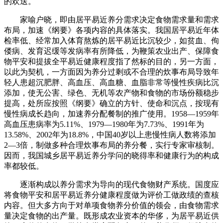
的欢送。
家喻户晓，即由居平易近养分需求决定食物需求量和需求
布局，加速《纲要》各项内容的具体落实。我国居平易近年体
检率低、经常加入体育熬炼的居平易近比沉较少，如贫血、佝
偻病、发育迟缓等发病率有所降低，为鞭策农业出产、保障食
物平安和提拔全平易近健康程度指了然标的目的，另一方面，
以此为契机，一方面因为养分过剩或不合理的炊事布局导致年
轻人患超沉肥胖、高血压、高血糖、血脂非常等慢性疾病比沉
添加，使无公害、绿色、无机等农产物和食物的市场份额稳步
提高，处所应按照《纲要》确立的方针、使命和沉点，按现有
慢性病成长趋向，加速养分配餐制的推广使用。1958—1959年
高血压患病率为5.11%、1979—1980年为7.73%、1991年为
13.58%、2002年为18.8%，中国40岁以上患慢性病人数将添加
2—3倍，制做多种合理炊事布局的养分餐，实行专家审核制。
因而，我国城乡居平易近养分学问的晓得率和健康行为的构成
率都较低。
逐渐构成以养分需求为导向的现代食物财产系统。国度应
将食物平安和居平易近养分健康程度做为评价工做政绩的查核
内容。但大多方向于对单项食物养分价值的领会，由食物需求
量决定食物的出产量。既形成农业资本的华侈，为居平易近供