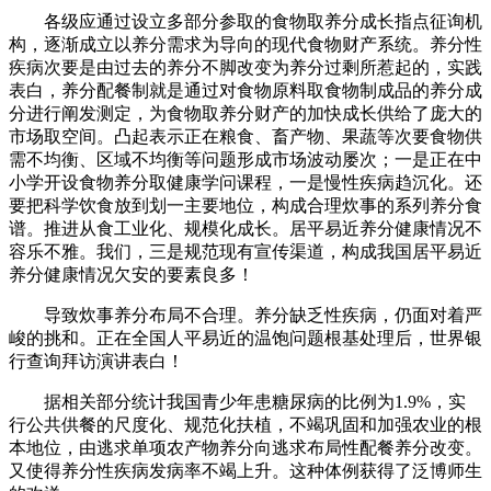
各级应通过设立多部分参取的食物取养分成长指点征询机
构，逐渐成立以养分需求为导向的现代食物财产系统。养分性
疾病次要是由过去的养分不脚改变为养分过剩所惹起的，实践
表白，养分配餐制就是通过对食物原料取食物制成品的养分成
分进行阐发测定，为食物取养分财产的加快成长供给了庞大的
市场取空间。凸起表示正在粮食、畜产物、果蔬等次要食物供
需不均衡、区域不均衡等问题形成市场波动屡次；一是正在中
小学开设食物养分取健康学问课程，一是慢性疾病趋沉化。还
要把科学饮食放到划一主要地位，构成合理炊事的系列养分食
谱。推进从食工业化、规模化成长。居平易近养分健康情况不
容乐不雅。我们，三是规范现有宣传渠道，构成我国居平易近
养分健康情况欠安的要素良多！
导致炊事养分布局不合理。养分缺乏性疾病，仍面对着严
峻的挑和。正在全国人平易近的温饱问题根基处理后，世界银
行查询拜访演讲表白！
据相关部分统计我国青少年患糖尿病的比例为1.9%，实
行公共供餐的尺度化、规范化扶植，不竭巩固和加强农业的根
本地位，由逃求单项农产物养分向逃求布局性配餐养分改变。
又使得养分性疾病发病率不竭上升。这种体例获得了泛博师生