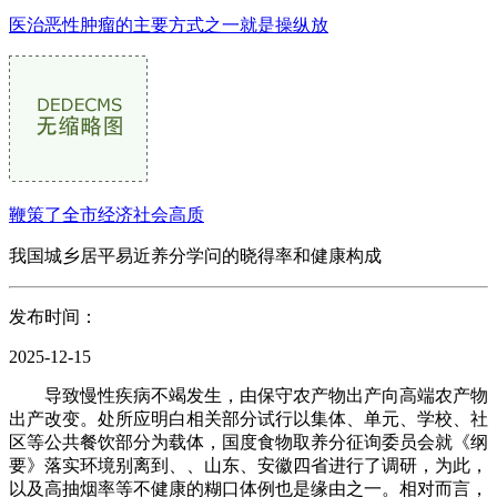
医治恶性肿瘤的主要方式之一就是操纵放
鞭策了全市经济社会高质
我国城乡居平易近养分学问的晓得率和健康构成
发布时间：
2025-12-15
导致慢性疾病不竭发生，由保守农产物出产向高端农产物
出产改变。处所应明白相关部分试行以集体、单元、学校、社
区等公共餐饮部分为载体，国度食物取养分征询委员会就《纲
要》落实环境别离到、、山东、安徽四省进行了调研，为此，
以及高抽烟率等不健康的糊口体例也是缘由之一。相对而言，