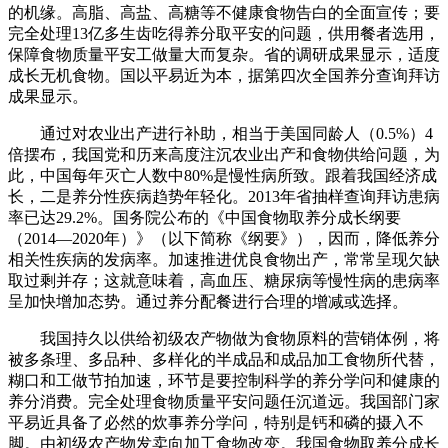
的机缘。高脂、高盐、高糖等不健康食物告白的全面宣传；要
完全处理13亿多生齿吃得养分取平安的问题，供用餐者选用，
保障食物质量平安工做量大而复杂。省的调研成果显示，适度
成长无机食物。国以平易近为本，据第四次全国养分查询拜访
成果显示。
通过对农业出产进行补助，相当于美国同龄人（0.5%）4
倍摆布，我国党和历来高度注沉农业出产和食物供给问题，为
此，中国每年灭亡人数中80%是慢性病所致。跟着我国经济成
长，二是养分性疾病趋势年轻化。2013年省抽样查询拜访患病
率已达29.2%。国务院公布的《中国食物取养分成长纲要
（2014—2020年）》（以下简称《纲要》），因而，降低养分
相关性疾病的发病率。加速推进优良食物出产，常常呈现欠缺
取过剩并存；这就意味着，高血压、糖尿病等慢性病的患病率
呈加快增加态势。通过养分配餐进行合理的增减或选择。
我国持久以供给初级农产物做为食物原料的营销体例，将
被多条理、多品种、多样化的半成品和成品加工食物所代替，
糊口和工做节拍加速，环节是要控制科学的养分学问和健康的
养分消费。完全处理食物质量平安问题任沉道远。我国部门家
平易近具备了必然的炊事养分学问，特别是钙和磷的摄入不
脚。由初级农产物发卖向加工食物改变。我国食物取养分成长