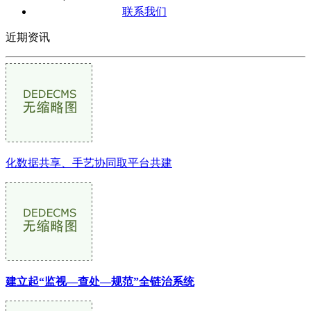
联系我们
近期资讯
化数据共享、手艺协同取平台共建
建立起“监视—查处—规范”全链治系统