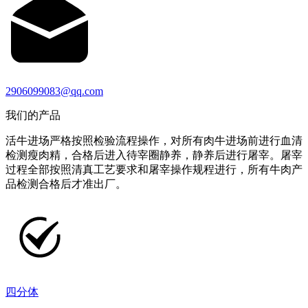
2906099083@qq.com
我们的产品
活牛进场严格按照检验流程操作，对所有肉牛进场前进行血清
检测瘦肉精，合格后进入待宰圈静养，静养后进行屠宰。屠宰
过程全部按照清真工艺要求和屠宰操作规程进行，所有牛肉产
品检测合格后才准出厂。
四分体