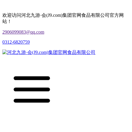
欢迎访问河北九游·会(J9.com)集团官网食品有限公司官方网
站！
2906099083@qq.com
0312-6820759