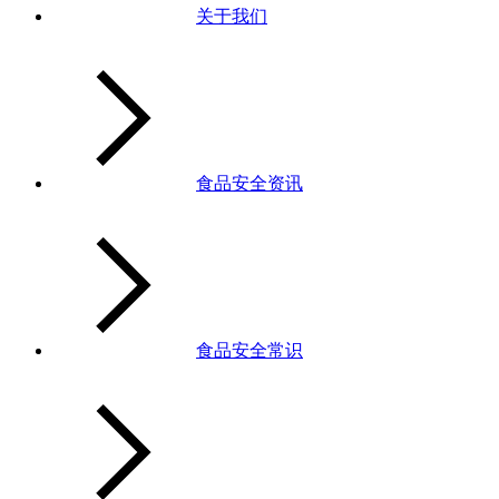
关于我们
食品安全资讯
食品安全常识