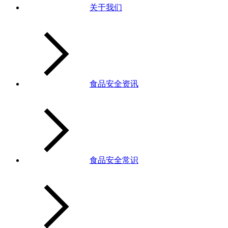
关于我们
食品安全资讯
食品安全常识