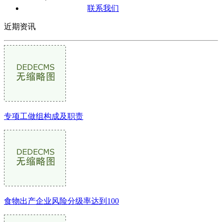
联系我们
近期资讯
专项工做组构成及职责
食物出产企业风险分级率达到100