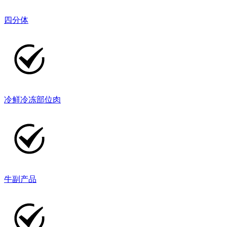
四分体
冷鲜冷冻部位肉
牛副产品