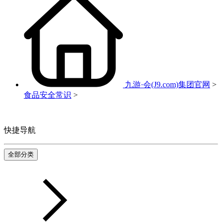
九游·会(J9.com)集团官网
>
食品安全常识
>
快捷导航
全部分类