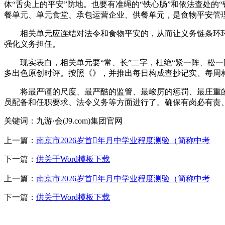
体“舌尖上的平安”防地。也要有准绳的“铁心肠”和依法查处的
餐单元、单元食堂、承包运营企业、供餐单元，是食物平安管
相关单元应连结对法令和食物平安的，从而让义务链条环环
强化义务担任。
现实表白，相关单元要“常、长”二字，杜绝“紧一阵、松一
多出色原创时评。按照《》，并推出每日构成查抄记实、每周
将最严谨的尺度、最严酷的监管、最峻厉的惩罚、最庄重的
员配备和任职要求、法令义务等方面进行了。确保有岗必有责
关键词：九游·会(J9.com)集团官网
上一篇：
南京市2026岁首年月中学业程度测验（简称中考
下一篇：
供关于Word模板下载
上一篇：
南京市2026岁首年月中学业程度测验（简称中考
下一篇：
供关于Word模板下载