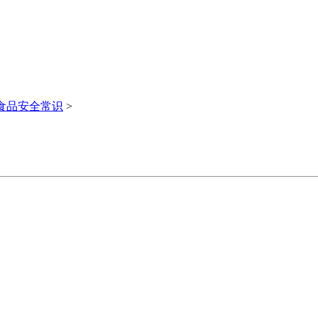
食品安全常识
>