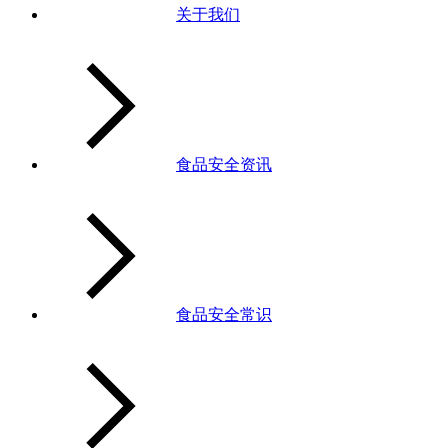
关于我们
食品安全资讯
食品安全常识