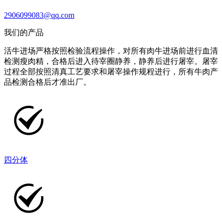
2906099083@qq.com
我们的产品
活牛进场严格按照检验流程操作，对所有肉牛进场前进行血清
检测瘦肉精，合格后进入待宰圈静养，静养后进行屠宰。屠宰
过程全部按照清真工艺要求和屠宰操作规程进行，所有牛肉产
品检测合格后才准出厂。
四分体