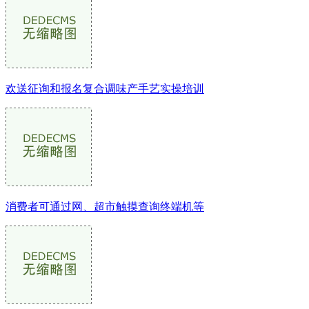
欢送征询和报名复合调味产手艺实操培训
消费者可通过网、超市触摸查询终端机等