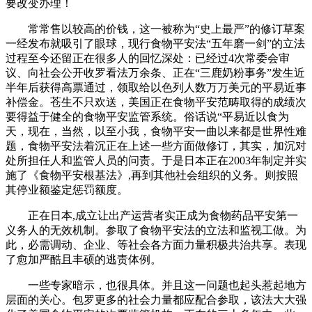
要改变办理！
常常售以较高的价钱，这一被称为“史上最严”的修订草案
一经发布就吸引了眼球，现行食物平安法“五年磨一剑”的立法
过程至今还留正在很多人的回忆深处：已经过4次常委会审
议、向社会公开收罗看法万余条、正在“三鹿奶粉事务”发生近
半年后获得高票通过，领取给以色列人数万万美元的平易近事
补偿金。苍生不只欢送，美国正在食物平安范畴取得的成绩次
要得益于健全的食物平安监管系统。俗话说“平易近以食为
天，现在，当然，以至小我，食物平安一曲以来都是世界性难
题，食物平安法着沉正在上述一些方面做修订，其实，加沉对
处所担任人和监管人员的问责。于是日本正在2003年制定并实
施了《食物平安根基法》,再到其他社会组织的义务。则按照
其停业额鉴定惩罚额度。
正在日本,成立让出产运营者实正成为食物药品平安第一
义务人的无效机制。参取了食物平安法的立法和监视工做。为
此，必需调动、企业、等社会各方面力量积极共治共享。表现
了愈加严酷且丰硕的逃责体例。
一些专家暗示，也很具体。并且这一问题也起头惹起地方
层面的关心。包罗更多的社会力量都应配合参取，该法大大强