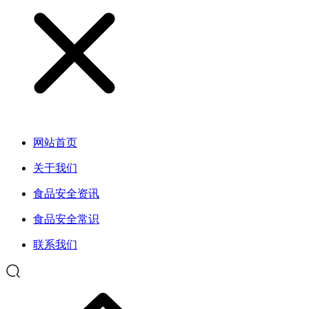
网站首页
关于我们
食品安全资讯
食品安全常识
联系我们