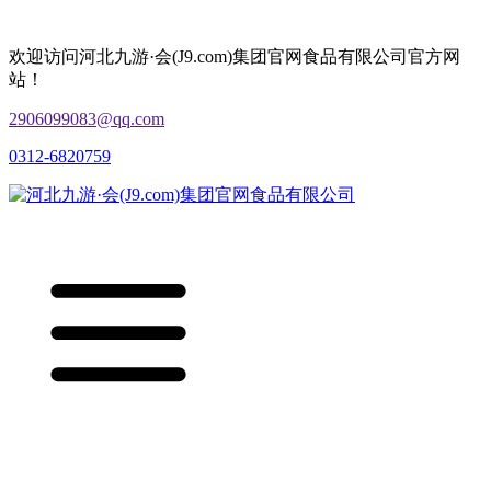
欢迎访问河北九游·会(J9.com)集团官网食品有限公司官方网
站！
2906099083@qq.com
0312-6820759