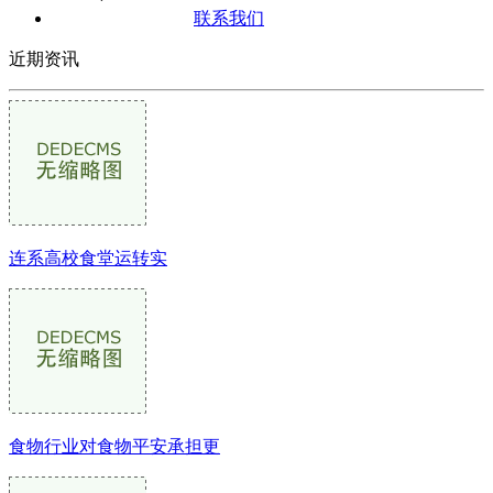
联系我们
近期资讯
连系高校食堂运转实
食物行业对食物平安承担更