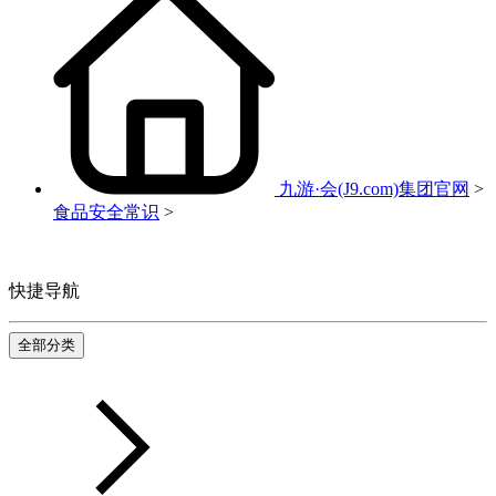
九游·会(J9.com)集团官网
>
食品安全常识
>
快捷导航
全部分类