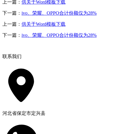
上一篇：
供关于Word模板下载
下一篇：
ivo、荣耀、OPPO合计份额仅为28%
上一篇：
供关于Word模板下载
下一篇：
ivo、荣耀、OPPO合计份额仅为28%
联系我们
河北省保定市定兴县