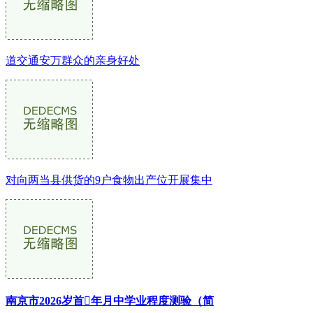
道交通安万群众的亲身好处
对向两当县供货的9户食物出产位开展集中
南京市2026岁首年月中学业程度测验（简