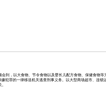
会到，以大食物、节令食物以及婴长儿配方食物、保健食物等
，涉嫌犯罪的一律移送机关逃查刑事义务。以大型商场超市、连锁
关。