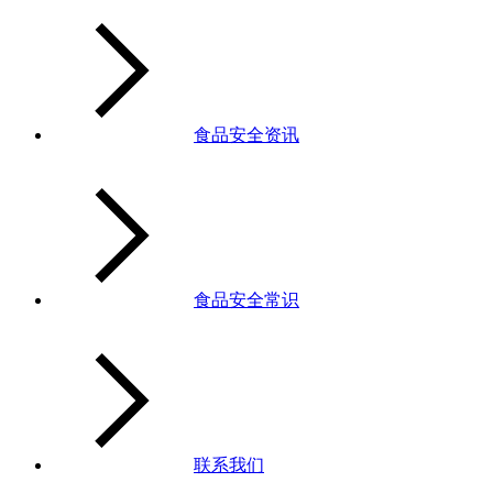
食品安全资讯
食品安全常识
联系我们