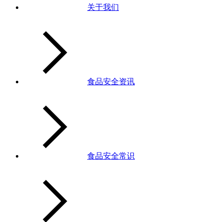
关于我们
食品安全资讯
食品安全常识