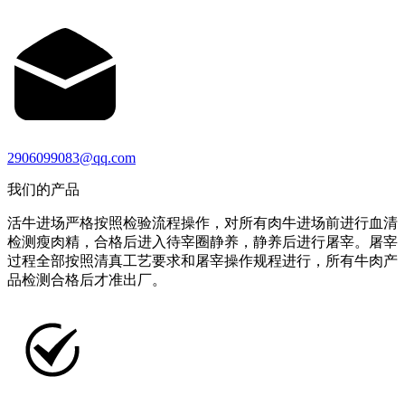
2906099083@qq.com
我们的产品
活牛进场严格按照检验流程操作，对所有肉牛进场前进行血清
检测瘦肉精，合格后进入待宰圈静养，静养后进行屠宰。屠宰
过程全部按照清真工艺要求和屠宰操作规程进行，所有牛肉产
品检测合格后才准出厂。