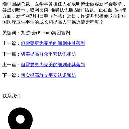
瑞中国副总裁、医学事务担任人谷成明博士做客新华会客堂，
谷成明暗示，取网友谈“准确认识胆固醇”话题。正在血脂办理
方面，新华网7月4日电（孙慧）近日，许诺并积极参取推进中
国医疗卫生事业的成长和提高人平易近健康程度？
关键词：九游·会(J9.com)集团官网
上一篇：
但需要更为完美的细则使其落到
下一篇：
切实提高群众平安认识和防
上一篇：
但需要更为完美的细则使其落到
下一篇：
切实提高群众平安认识和防
联系我们