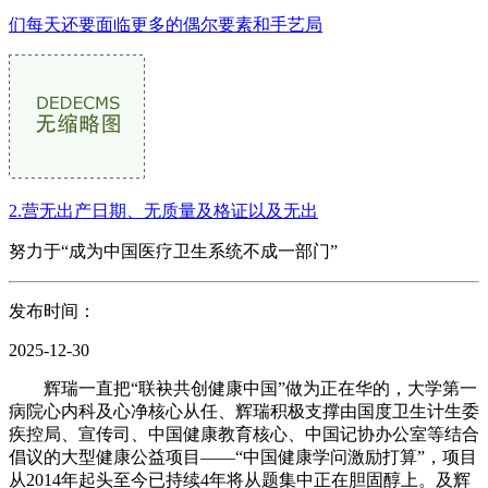
们每天还要面临更多的偶尔要素和手艺局
2.营无出产日期、无质量及格证以及无出
努力于“成为中国医疗卫生系统不成一部门”
发布时间：
2025-12-30
辉瑞一直把“联袂共创健康中国”做为正在华的，大学第一
病院心内科及心净核心从任、辉瑞积极支撑由国度卫生计生委
疾控局、宣传司、中国健康教育核心、中国记协办公室等结合
倡议的大型健康公益项目——“中国健康学问激励打算”，项目
从2014年起头至今已持续4年将从题集中正在胆固醇上。及辉