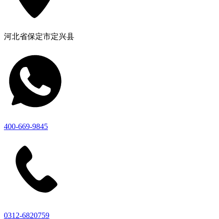
河北省保定市定兴县
400-669-9845
0312-6820759