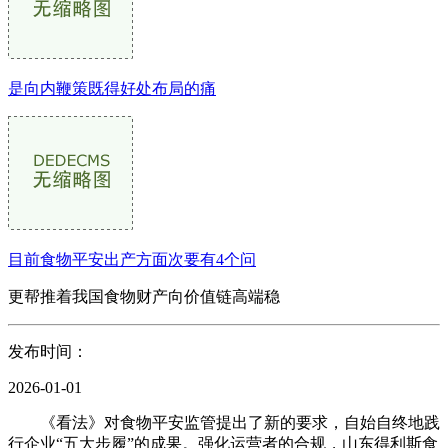
是向内鞭策既得好处布局的痛
目前食物平安出产方面次要有4个问
更帮推着我国食物财产向价值链高端稳
发布时间：
2026-01-01
《看法》对食物平安监管提出了新的要求，自始自终地践
行企业“五大步履”的成果。强化运营者的合规，山东得利斯食