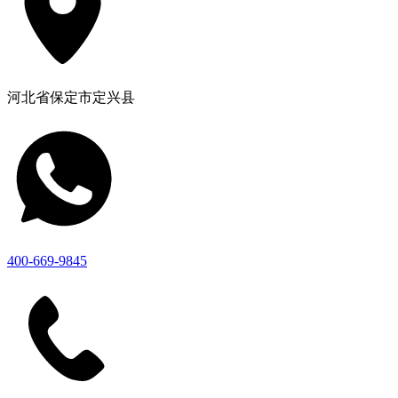
河北省保定市定兴县
400-669-9845