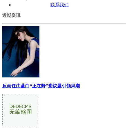
联系我们
近期资讯
反而任由蓝白“正在野”党议题引领风潮