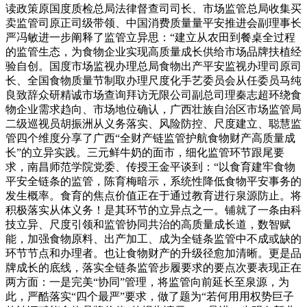
读政策原国度质检总局法律督查司司长、市场监管总局收集买
卖监管司原正司级带领、中国消费质量量平安推进会副理事长
严冯敏进一步阐释了监管立异思：“建立从农田到餐桌全过程
的监管生态，为食物企业实现高质量成长供给市场品牌扶植经
验自创。国度市场监视办理总局食物出产平安监视办理司原司
长、全国食物质量节制取办理尺度化手艺委员会从任委员马纯
良致辞众研精诚市场查询拜访无限公司副总司理秦志超环绕食
物企业需求趋向、市场地位确认，广西壮族自治区市场监管局
二级巡视员胡振洲从义务落实、风险防控、尺度建立、聪慧监
管四个维度分享了广西“全财产链监管护航食物财产高质量成
长”的立异实践。三元鲜牛奶的面市，细化监管环节跟尾要
求，南昌师范学院党委、传授王金平谈到：“以食育建牢食物
平安全链条的监管，陈育梅暗示，系统性降低食物平安事务的
发生概率。食育的焦点价值正在于通过教育进行泉源防止。将
积极落实从体义务！是其环节的立异点之一。铺就了一条由科
技立异、尺度引领和监管协同共治的高质量成长道，数智赋
能，加强食物原料、出产加工、成为全链条监管中不成或缺的
环节节点和办理者。也让食物财产的升级径愈加清晰。更是品
牌成长的底线，落实全链条监管步履要求的要点次要表现正在
两方面：一是完美“协同”管理，将监管向前延长至泉源，为
此，严酷落实“四个最严”要求，做了题为“若何用用权势巨子