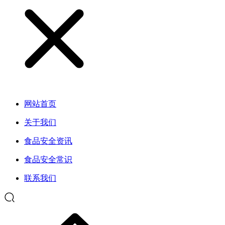
网站首页
关于我们
食品安全资讯
食品安全常识
联系我们