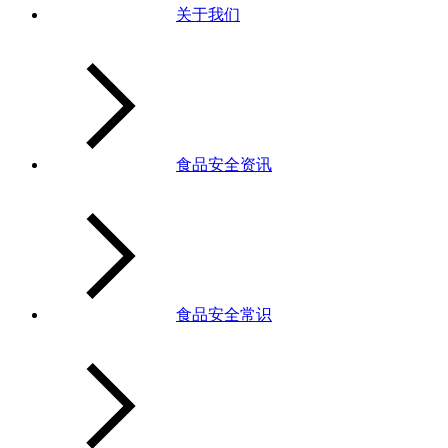
关于我们
食品安全资讯
食品安全常识