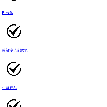
四分体
冷鲜冷冻部位肉
牛副产品