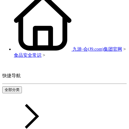
九游·会(J9.com)集团官网
>
食品安全常识
>
快捷导航
全部分类