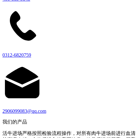
0312-6820759
2906099083@qq.com
我们的产品
活牛进场严格按照检验流程操作，对所有肉牛进场前进行血清