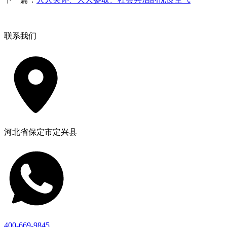
联系我们
河北省保定市定兴县
400-669-9845