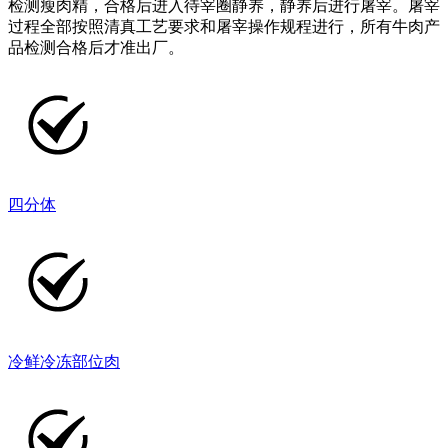
检测瘦肉精，合格后进入待宰圈静养，静养后进行屠宰。屠宰
过程全部按照清真工艺要求和屠宰操作规程进行，所有牛肉产
品检测合格后才准出厂。
四分体
冷鲜冷冻部位肉