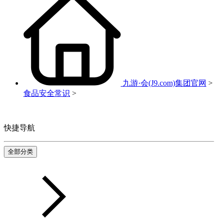
九游·会(J9.com)集团官网
>
食品安全常识
>
快捷导航
全部分类