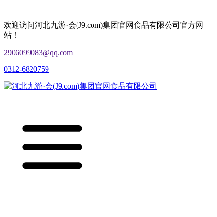
欢迎访问河北九游·会(J9.com)集团官网食品有限公司官方网
站！
2906099083@qq.com
0312-6820759