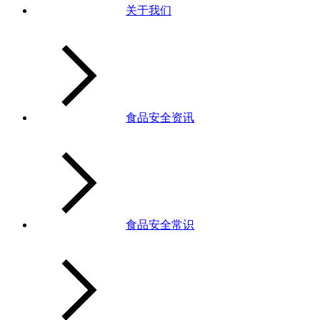
关于我们
食品安全资讯
食品安全常识