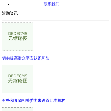
联系我们
近期资讯
切实提高群众平安认识和防
有些和食物相关委尚未设置此类机构