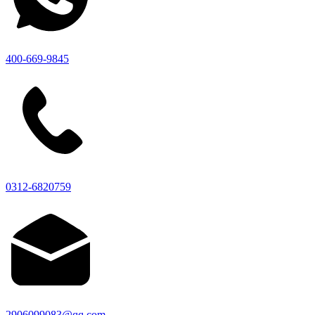
400-669-9845
0312-6820759
2906099083@qq.com