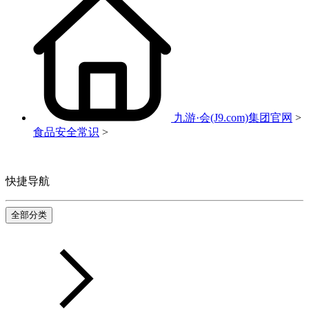
九游·会(J9.com)集团官网
>
食品安全常识
>
快捷导航
全部分类