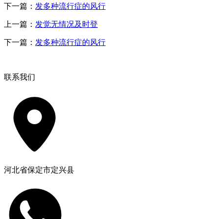
下一篇：
发多种流行症的风行
上一篇：
发觉无情况及时登
下一篇：
发多种流行症的风行
联系我们
河北省保定市定兴县