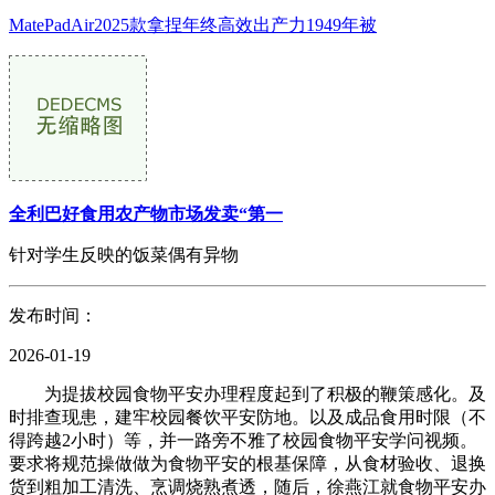
MatePadAir2025款拿捏年终高效出产力1949年被
全利巴好食用农产物市场发卖“第一
针对学生反映的饭菜偶有异物
发布时间：
2026-01-19
为提拔校园食物平安办理程度起到了积极的鞭策感化。及
时排查现患，建牢校园餐饮平安防地。以及成品食用时限（不
得跨越2小时）等，并一路旁不雅了校园食物平安学问视频。
要求将规范操做做为食物平安的根基保障，从食材验收、退换
货到粗加工清洗、烹调烧熟煮透，随后，徐燕江就食物平安办