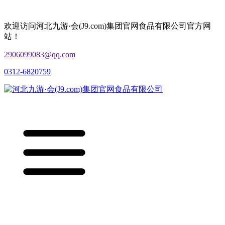
欢迎访问河北九游·会(J9.com)集团官网食品有限公司官方网
站！
2906099083@qq.com
0312-6820759