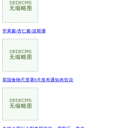
坚果酱/杏仁酱/波斯潘
英国食物尺度署8月发布通知布告说