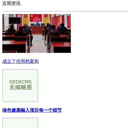
近期资讯
成立了信用档案和
绿色健康融入项目每一个细节