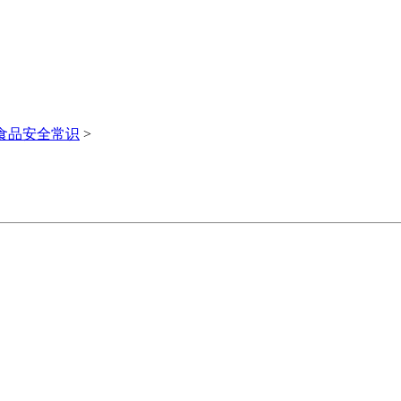
食品安全常识
>