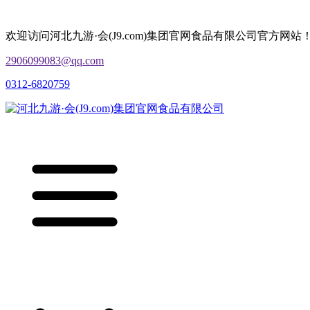
欢迎访问河北九游·会(J9.com)集团官网食品有限公司官方网站
2906099083@qq.com
0312-6820759