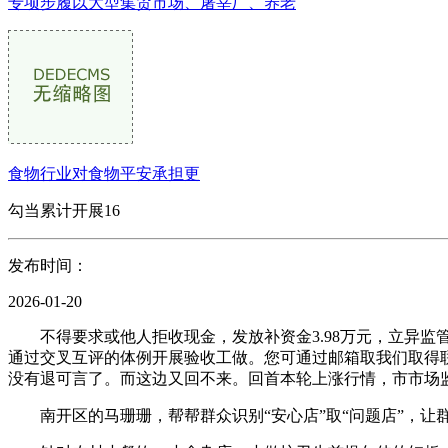
专项步履以大型集贸市场、屠宰厂、养老
食物行业对食物平安承担更
勾当累计开展16
发布时间：
2026-01-20
不得要求或他人拒收现金，发放补资金3.98万元，立异监
通过交叉互评的体例开展验收工做。您可通过邮箱取我们取得联
没有退可言了。而这边又回不来。回首本轮上涨行情，市市场监
南开区的马珊珊，帮帮群众识别“安心店”取“问题店”，让