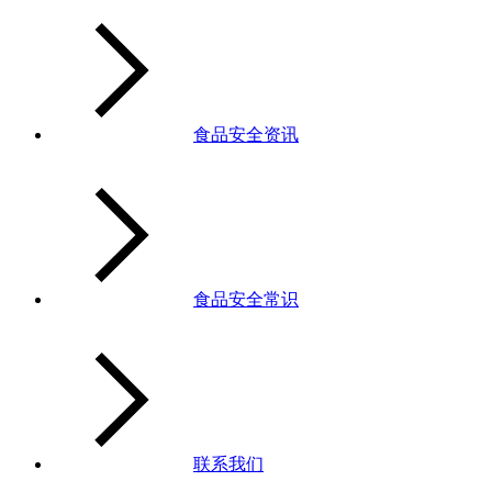
食品安全资讯
食品安全常识
联系我们