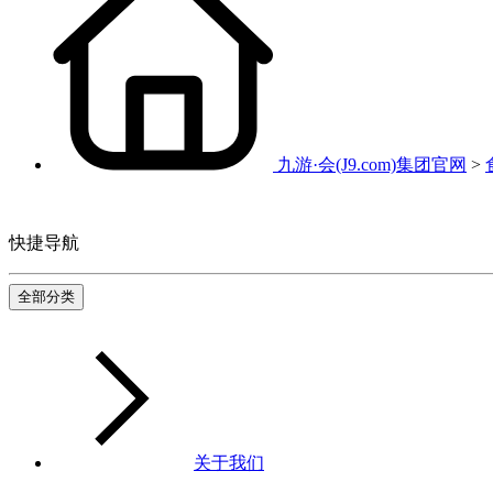
九游·会(J9.com)集团官网
>
快捷导航
全部分类
关于我们