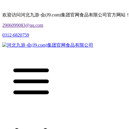
欢迎访问河北九游·会(J9.com)集团官网食品有限公司官方网站
2906099083@qq.com
0312-6820759