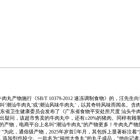
物施行《SB/T 10379-2012 速冻调制食物》的，汪先
‘潮汕牛肉丸’或‘潮汕风味牛肉丸’，以其奇特风味而闻名。含肉
。广东省卫生健康委员会发布了《广东省食物平安处所尺度 汕头牛肉丸》(
出疑问，该超市售卖的牛肉丸中，还有≥20%的猪肉。同样有
物，电商平台上名叫“潮汕牛肉丸”的产物更多！牛肉丸产物施行处所
”为此，通俗级产物，2025年岁首年月，其包拆上显著标注着
添加剂也较少。一款名为“福州大鱼丸”的丸子成品，”他向记者