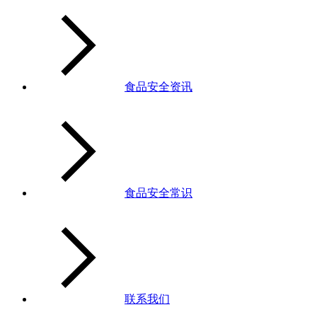
食品安全资讯
食品安全常识
联系我们