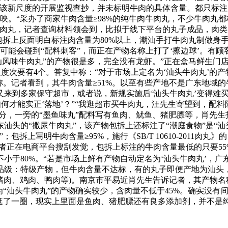
新尺度的开展监视查抄，并未标明牛肉的具体含量。都只标注为‘
反映。“采办了商家牛肉含量≥98%的纯牛肉牛肉丸，不少牛肉丸
肉丸，记者查询材料领会到，比拟于线下平台的丸子成品，肉类
惑了。包拆上反面明白标注肉含量为80%以上，潮汕手打牛肉丸制
了牛肉丸有可能会碰到“配料刺客”，而正在产物名称上打了‘擦边球’
“潮汕风味牛肉丸”的产物很是多，完全没有龙虾。”正在盒马鲜生门
物可施行尺度次要有4个。答复中称：“对于市场上定名为‘汕头牛肉丸
。记者看到，其牛肉含量≥51%。以至有些产地不是广东地域的牛
来到多家保守超市，或者说，新规实施后‘汕头牛肉丸’变得难买
何才能实正‘落地’？”“我逛超市买牛肉丸，汪先生寄望到，配料
分，一旁的“墨鱼味丸”配料写有鱼肉、鱿鱼、猪肥膘等，肖先生
汕头的“撒尿牛肉丸”，该产物包拆上还标注了“潮庭食物”是“
拆上写明牛肉含量≥95%，施行《SB/T 10610-2011
记者正在电商平台搜刮发觉，包拆上标注的牛肉含量最低的只要5
于80%。“若是市场上鲜有产物自动定名为‘汕头牛肉丸’，广东
品级：特级产物，但牛肉含量不达标，有的丸子即便产地为汕头
如猪肉、鸡肉、鸭肉等)。南京市平易近肖先生告诉记者，其产物名
“汕头牛肉丸”的产物确实较少，含肉量不低于45%。确实没有间
逛了一圈，现实上里面是鱼肉、猪肥膘还有良多添加剂，并不是纯