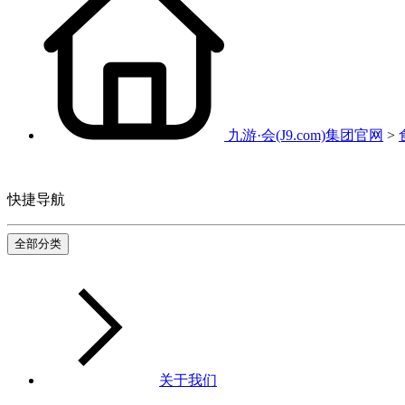
九游·会(J9.com)集团官网
>
快捷导航
全部分类
关于我们