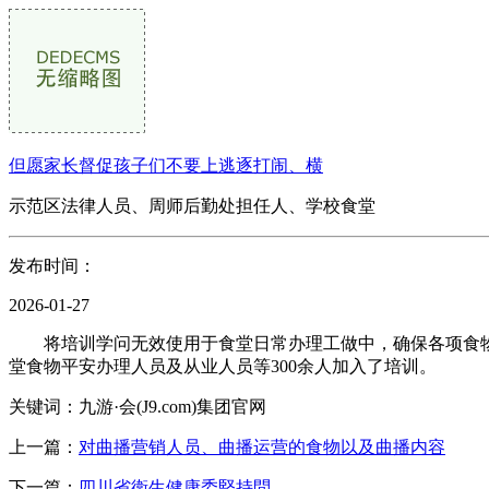
但愿家长督促孩子们不要上逃逐打闹、横
示范区法律人员、周师后勤处担任人、学校食堂
发布时间：
2026-01-27
将培训学问无效使用于食堂日常办理工做中，确保各项食物
堂食物平安办理人员及从业人员等300余人加入了培训。
关键词：九游·会(J9.com)集团官网
上一篇：
对曲播营销人员、曲播运营的食物以及曲播内容
下一篇：
四川省衛生健康委堅持問