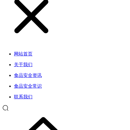
网站首页
关于我们
食品安全资讯
食品安全常识
联系我们