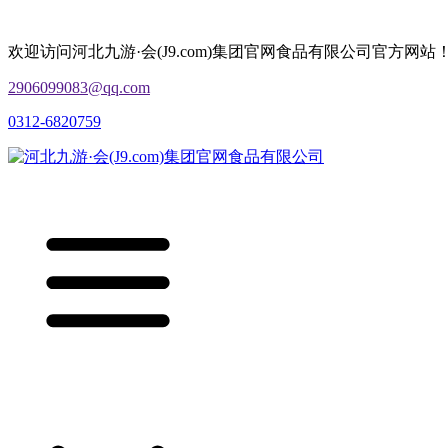
欢迎访问河北九游·会(J9.com)集团官网食品有限公司官方网站
2906099083@qq.com
0312-6820759