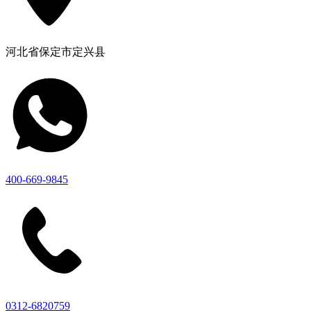
河北省保定市定兴县
400-669-9845
0312-6820759