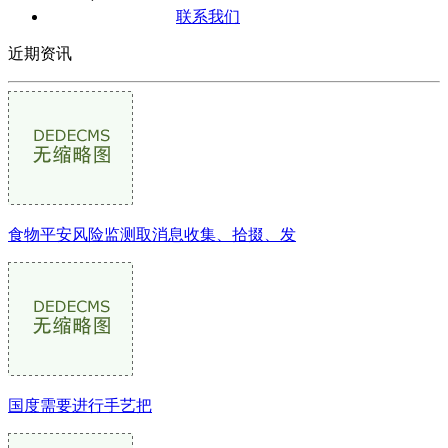
联系我们
近期资讯
食物平安风险监测取消息收集、拾掇、发
国度需要进行手艺把