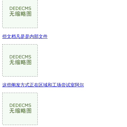
些文档凡是是内部文件
这些阐发方式正在区域和工场尝试室阿尔