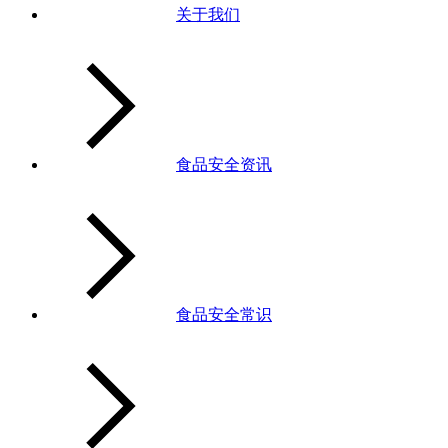
关于我们
食品安全资讯
食品安全常识