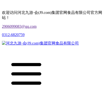
欢迎访问河北九游·会(J9.com)集团官网食品有限公司官方网
站！
2906099083@qq.com
0312-6820759