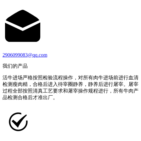
2906099083@qq.com
我们的产品
活牛进场严格按照检验流程操作，对所有肉牛进场前进行血清
检测瘦肉精，合格后进入待宰圈静养，静养后进行屠宰。屠宰
过程全部按照清真工艺要求和屠宰操作规程进行，所有牛肉产
品检测合格后才准出厂。