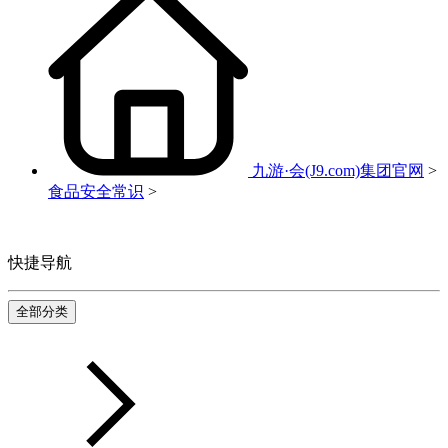
九游·会(J9.com)集团官网
>
食品安全常识
>
快捷导航
全部分类