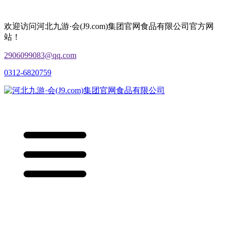
欢迎访问河北九游·会(J9.com)集团官网食品有限公司官方网
站！
2906099083@qq.com
0312-6820759