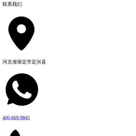
联系我们
河北省保定市定兴县
400-669-9845