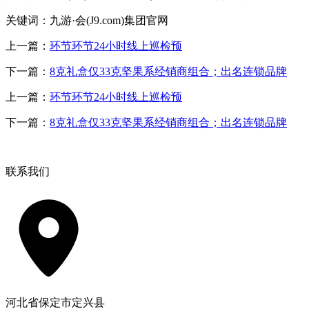
关键词：九游·会(J9.com)集团官网
上一篇：
环节环节24小时线上巡检预
下一篇：
8克礼盒仅33克坚果系经销商组合；出名连锁品牌
上一篇：
环节环节24小时线上巡检预
下一篇：
8克礼盒仅33克坚果系经销商组合；出名连锁品牌
联系我们
河北省保定市定兴县