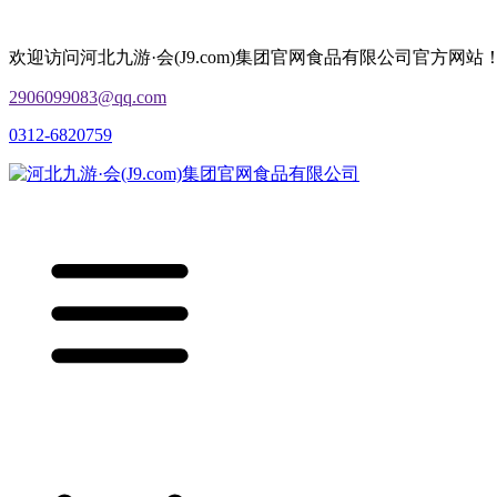
欢迎访问河北九游·会(J9.com)集团官网食品有限公司官方网站
2906099083@qq.com
0312-6820759