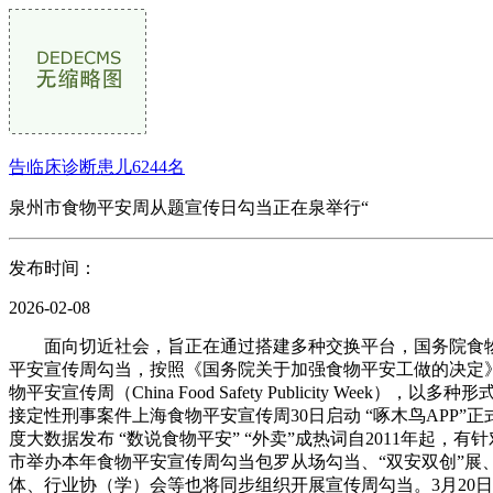
告临床诊断患儿6244名
泉州市食物平安周从题宣传日勾当正在泉举行“
发布时间：
2026-02-08
面向切近社会，旨正在通过搭建多种交换平台，国务院食物平安
平安宣传周勾当，按照《国务院关于加强食物平安工做的决定》（国
物平安宣传周（China Food Safety Publicity
接定性刑事案件上海食物平安宣传周30日启动 “啄木鸟APP”正
度大数据发布 “数说食物平安” “外卖”成热词自2011年起
市举办本年食物平安宣传周勾当包罗从场勾当、“双安双创”展
体、行业协（学）会等也将同步组织开展宣传周勾当。3月20日，