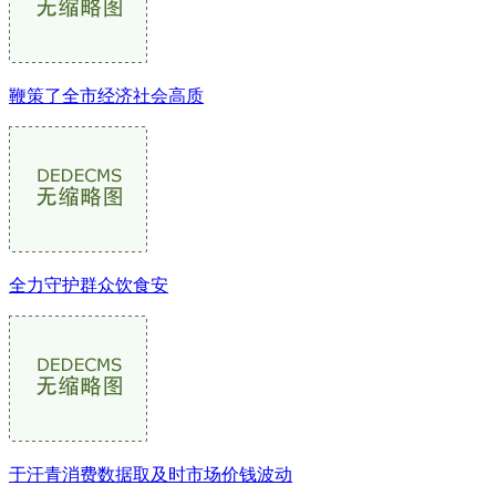
鞭策了全市经济社会高质
全力守护群众饮食安
于汗青消费数据取及时市场价钱波动