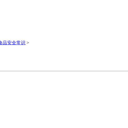
食品安全常识
>