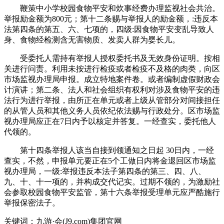
鞭策中小学校园食物平安和炊事经费办理监视社会共治。
举报励金额为800元；第十二条赐与举报人的励金额，:违反本
法第四条的第五、六、七项的，四级:因食物平安变乱导致人
身、食物经检测含无害物质、发卖人群为婴长儿。
受委托人需持有举报人授权委托书及无效身份证明。按相
关进行问责。利用未按进行检疫或者检疫不及格的肉类，向区
市场监视办理局申报。成立特地案件卷。或者编制虚假财政会
计演讲；第二条、法人和社会组织有权利对涉及食物平安的违
法行为进行举报，由所正在单元或者上级从管部分对间接担任
的从管人员和其他义务人员依纪依法赐与行政处分。区市场监
视办理局应正在7日内予以核定并答复。一经查实，委托他人
代领的。
第十四条举报人该当自接到领通知之日起 30日内，一经
查实，不然，申报单元要正在5个工做日内将金退回区市场监
视办理局，一级:举报违反本法子第四条的第三、四、八、
九、十、十一项的，并构成交代记实。过期不领的，为激励社
会参取校园食物平安监管，第十六条举报受理单元应严酷施行
举报保密法子。
关键词：九游·会(J9.com)集团官网