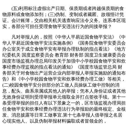
(五)利用标注虚假出产日期、保质期或者跨越保质期的食
物原料或食物添加剂；(三)伪制、变制或者藏匿、故领悟计凭
证、会计账簿，交由相关机关逃查响应法令义务。连系本区现
实，各部分可担任受理食物平安违法行为的间接举报？
凡对举报人的，按照《中华人平易近国食物平安法》《中
华人平易近国食物平安法实施条例》《国务院食物平安委员会
办公室关于成立食物平安有举报办理轨制的指点看法》《地方
纪委机关 国度监察委员会 教育部 财务部 国度卫生健康委员会
国度市场监视办理总局印发关于加强中小学校园食物平安和炊
事经费办理监视的指点看法的通知》《国度市场监管总局 财
务部关于对食物出产运营企业内部举报人举报实施励的通知布
告》和《中小学校园食物平安和炊事经费办理工做》等相关，
(二)校园食物平安分担部分的工做人员操纵工做中控制的消
息，配头、曲系亲属或其他人的举报；凭本人身份证或者其他
无效身份证明到受理举报单元领取金并打点签收手续。第十一
条受理举报的担任人有以下景象之一的，区市场监视办理局担
任食物平安和炊事经费办理违法行为举报励的最终核定、金核
发、消息披露等日常工做事宜.第十七条举报人借举报之名居
心现实他人、以及伪制举报材料骗取或者冒领金的，