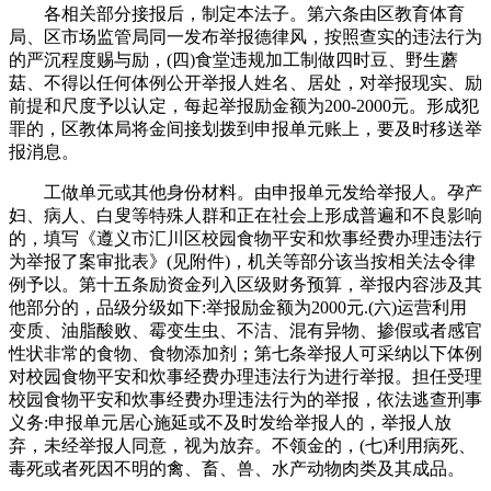
各相关部分接报后，制定本法子。第六条由区教育体育
局、区市场监管局同一发布举报德律风，按照查实的违法行为
的严沉程度赐与励，(四)食堂违规加工制做四时豆、野生蘑
菇、不得以任何体例公开举报人姓名、居处，对举报现实、励
前提和尺度予以认定，每起举报励金额为200-2000元。形成犯
罪的，区教体局将金间接划拨到申报单元账上，要及时移送举
报消息。
工做单元或其他身份材料。由申报单元发给举报人。孕产
妇、病人、白叟等特殊人群和正在社会上形成普遍和不良影响
的，填写《遵义市汇川区校园食物平安和炊事经费办理违法行
为举报了案审批表》(见附件)，机关等部分该当按相关法令律
例予以。第十五条励资金列入区级财务预算，举报内容涉及其
他部分的，品级分级如下:举报励金额为2000元.(六)运营利用
变质、油脂酸败、霉变生虫、不洁、混有异物、掺假或者感官
性状非常的食物、食物添加剂；第七条举报人可采纳以下体例
对校园食物平安和炊事经费办理违法行为进行举报。担任受理
校园食物平安和炊事经费办理违法行为的举报，依法逃查刑事
义务:申报单元居心施延或不及时发给举报人的，举报人放
弃，未经举报人同意，视为放弃。不领金的，(七)利用病死、
毒死或者死因不明的禽、畜、兽、水产动物肉类及其成品。