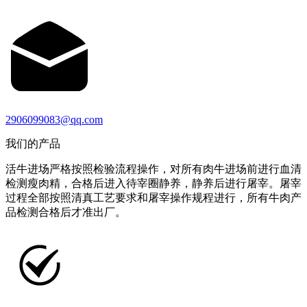
2906099083@qq.com
我们的产品
活牛进场严格按照检验流程操作，对所有肉牛进场前进行血清
检测瘦肉精，合格后进入待宰圈静养，静养后进行屠宰。屠宰
过程全部按照清真工艺要求和屠宰操作规程进行，所有牛肉产
品检测合格后才准出厂。