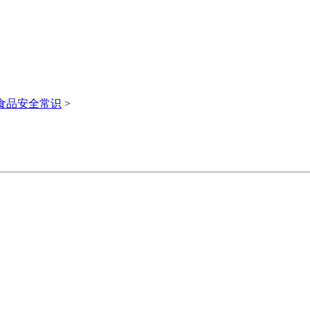
食品安全常识
>