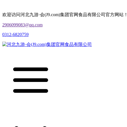
欢迎访问河北九游·会(J9.com)集团官网食品有限公司官方网站
2906099083@qq.com
0312-6820759