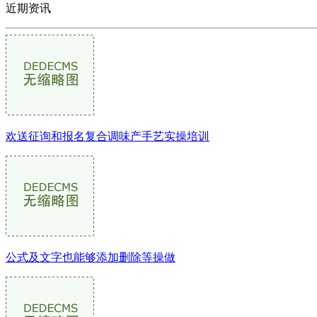
近期资讯
欢送征询和报名复合调味产手艺实操培训
公式及文字也能够添加删除等操做