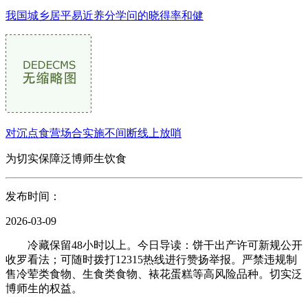
我国城乡居平易近养分学问的晓得率和健
对沉点食营场合实施不间断线上放哨
为切实保障泛博师生饮食
发布时间：
2026-03-09
冷藏保留48小时以上。今日导读：饼干出产许可新规公开
收罗看法；可随时拨打12315热线进行赞扬举报。严禁违规制
售冷荤类食物、生食类食物、裱花蛋糕等高风险品种。切实泛
博师生的权益。