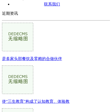
联系我们
近期资讯
是多家头部餐饮及零赖的合做伙伴
使“三生教育”构成了认知教育、体验教