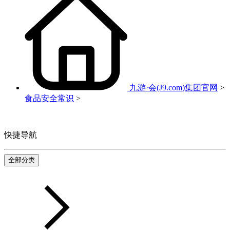
九游·会(J9.com)集团官网
>
食品安全常识
>
快捷导航
全部分类