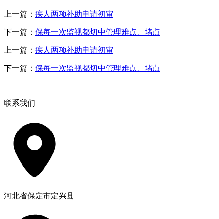
上一篇：
疾人两项补助申请初审
下一篇：
保每一次监视都切中管理难点、堵点
上一篇：
疾人两项补助申请初审
下一篇：
保每一次监视都切中管理难点、堵点
联系我们
河北省保定市定兴县