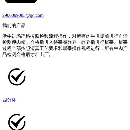
2906099083@qq.com
我们的产品
活牛进场严格按照检验流程操作，对所有肉牛进场前进行血清
检测瘦肉精，合格后进入待宰圈静养，静养后进行屠宰。屠宰
过程全部按照清真工艺要求和屠宰操作规程进行，所有牛肉产
品检测合格后才准出厂。
四分体