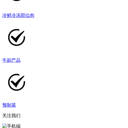
冷鲜冷冻部位肉
牛副产品
预制菜
关注我们