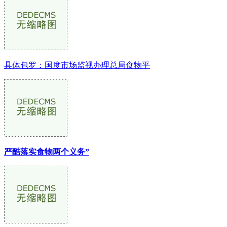
具体包罗：国度市场监视办理总局食物平
严酷落实食物两个义务”