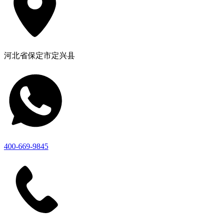
河北省保定市定兴县
400-669-9845