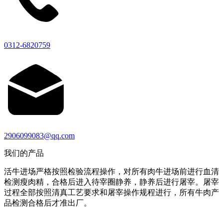
0312-6820759
2906099083@qq.com
我们的产品
活牛进场严格按照检验流程操作，对所有肉牛进场前进行血清
检测瘦肉精，合格后进入待宰圈静养，静养后进行屠宰。屠宰
过程全部按照清真工艺要求和屠宰操作规程进行，所有牛肉产
品检测合格后才准出厂。