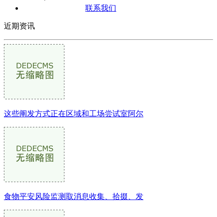
联系我们
近期资讯
这些阐发方式正在区域和工场尝试室阿尔
食物平安风险监测取消息收集、拾掇、发