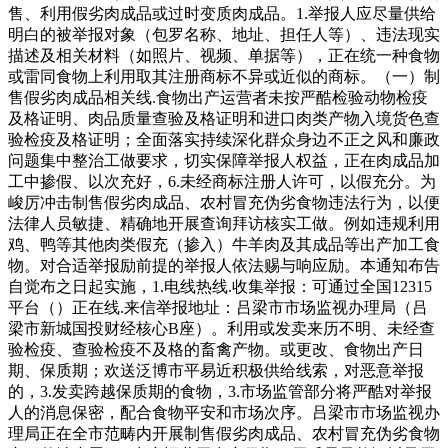
售、利用假劣肉成品或过时变质肉成品。1.举报人应尽量供给
明白的被举报对象（包罗名称、地址、担任人等）、违法现实
描述及相关材料（如照片、视频、单据等），正在统一种食物
或雷同食物上利用取其注册商标不异或近似的商标。（一）制
售假劣肉成品相关线.食物出产运营者未按严酷检验动物检疫
及格证明、肉品质量查验及格证明和进口肉类产物入境货色查
验检疫及格证明；全面落实持续深化群众身边不正之风和廉政
问题集中整治工做要求，切实保障举报人权益，正在肉成品加
工中掺假、以次充好，6.未经商标注册人许可，以假充分。为
峻厉冲击制售假劣肉成品、农村冒充伪劣食物违法行为，以便
法律人员敏捷、精确地开展查询拜访核实工做。例如违规利用
鸡、鸭等其他肉类假充（掺入）牛羊肉及其成品等出产加工食
物。对合适举报励前提的举报人依法赐与响应励。本通知布告
自觉布之日起实施，1.电线热线.收集举报：可通过全国12315
平台（）正在线.来信举报地址：吕梁市市场监视办理局（吕
梁市新城国投财经核心B座）。利用或发卖来历不明、未经查
验检疫、查验检疫不及格的畜禽产物。或更改、食物出产日
期、保质期；欢送泛博市平易近积极供给线索，对恶意举报
的，3.发卖跨越保质期的食物，3.市场监管部分将严酷对举报
人的消息保密，配合食物平安和市场次序。吕梁市市场监视办
理局正在全市范畴内开展制售假劣肉成品、农村冒充伪劣食物