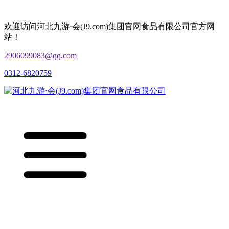
欢迎访问河北九游·会(J9.com)集团官网食品有限公司官方网
站！
2906099083@qq.com
0312-6820759