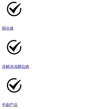
四分体
冷鲜冷冻部位肉
牛副产品