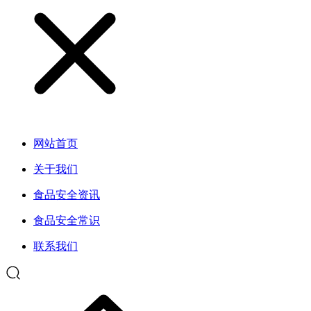
网站首页
关于我们
食品安全资讯
食品安全常识
联系我们