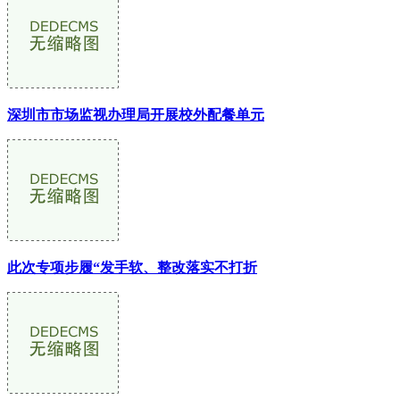
深圳市市场监视办理局开展校外配餐单元
此次专项步履“发手软、整改落实不打折