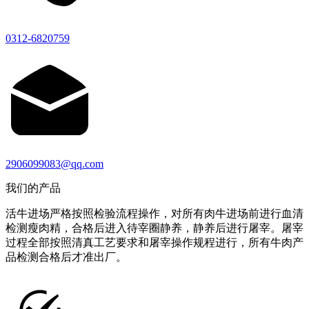
0312-6820759
2906099083@qq.com
我们的产品
活牛进场严格按照检验流程操作，对所有肉牛进场前进行血清
检测瘦肉精，合格后进入待宰圈静养，静养后进行屠宰。屠宰
过程全部按照清真工艺要求和屠宰操作规程进行，所有牛肉产
品检测合格后才准出厂。