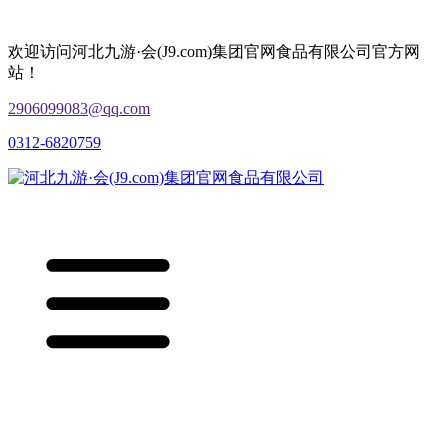
欢迎访问河北九游·会(J9.com)集团官网食品有限公司官方网
站！
2906099083@qq.com
0312-6820759