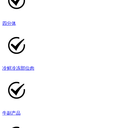
四分体
冷鲜冷冻部位肉
牛副产品