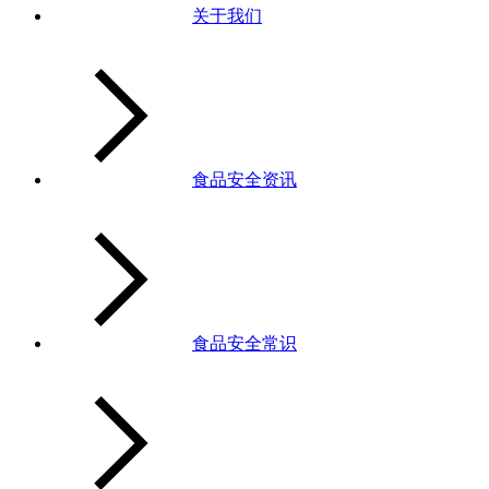
关于我们
食品安全资讯
食品安全常识